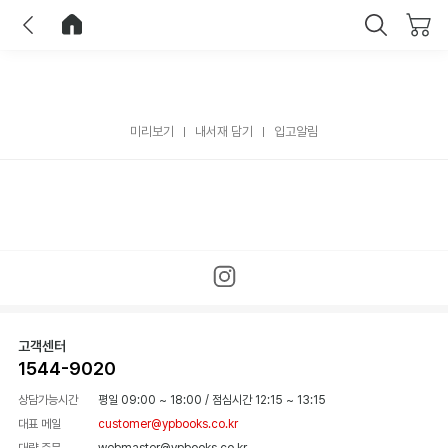
이전
홈으로 이동
닫기
미리보기
내서재 담기
입고알림
고객센터
1544-9020
상담가능시간
평일 09:00 ~ 18:00
/
점심시간 12:15 ~ 13:15
대표 메일
customer@ypbooks.co.kr
대량 주문
webmaster@ypbooks.co.kr