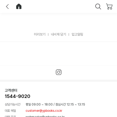
이전
홈으로 이동
닫기
미리보기
내서재 담기
입고알림
고객센터
1544-9020
상담가능시간
평일 09:00 ~ 18:00
/
점심시간 12:15 ~ 13:15
대표 메일
customer@ypbooks.co.kr
대량 주문
webmaster@ypbooks.co.kr