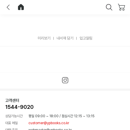
이전
홈으로 이동
닫기
미리보기
내서재 담기
입고알림
고객센터
1544-9020
상담가능시간
평일 09:00 ~ 18:00
/
점심시간 12:15 ~ 13:15
대표 메일
customer@ypbooks.co.kr
대량 주문
webmaster@ypbooks.co.kr