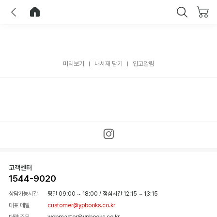
이전
홈으로 이동
닫기
미리보기
내서재 담기
입고알림
고객센터
1544-9020
상담가능시간
평일 09:00 ~ 18:00
/
점심시간 12:15 ~ 13:15
대표 메일
customer@ypbooks.co.kr
대량 주문
webmaster@ypbooks.co.kr