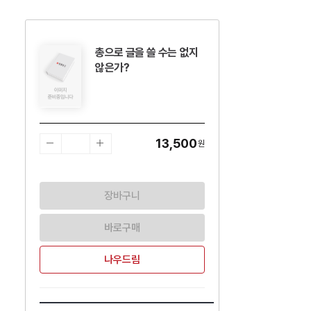
총으로 글을 쓸 수는 없지
수량감소
수량증가
않은가?
13,500
원
장바구니
바로구매
나우드림