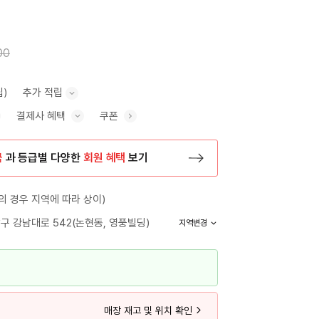
00
립)
추가 적립
결제사 혜택
쿠폰
추가 적립 안내 표시/숨기기
혜택 표시/숨기기
금
과 등급별 다양한
회원 혜택
보기
등록 페이지로 이동
 경우 지역에 따라 상이)
구 강남대로 542(논현동, 영풍빌딩)
지역변경
매장 재고 및 위치 확인