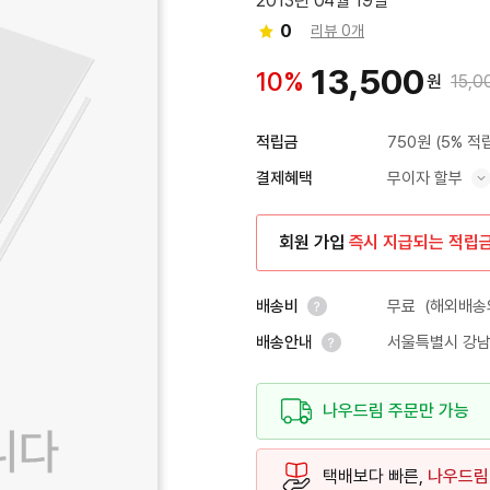
2013년 04월 19일
0
리뷰 0개
13,500
10%
원
15,0
750원
(5% 적
적립금
무이자 할부
결제혜택
혜택 표시/숨기기
회원 가입
즉시 지급되는 적립
무료
(해외배송의
배송비
서울특별시 강남
배송안내
안내 열기
안내 열기
나우드림 주문만 가능
택배보다 빠른,
나우드림