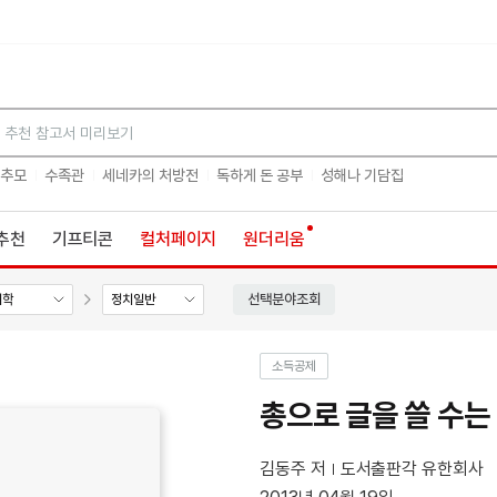
검색
 추모
수족관
세네카의 처방전
독하게 돈 공부
성해나 기담집
추천
기프티콘
컬처페이지
원더리움
선택분야조회
치학
정치일반
소득공제
총으로 글을 쓸 수는
김동주 저
도서출판각 유한회사