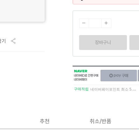
담기
장바구니
NAVER
네이버페이
네이버
구매하기
ID로
간편구매
구매적립
네이버페이포인트 최소 5.5% 적립
네이버페이
추천
취소/반품