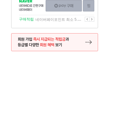
NAVER
네이버페이
찜하기
네이버
구매하기
ID로
간편구매
이전
다음
구매적립
네이버페이포인트 최소 5.5% 적립
네이버페이
회원 가입
즉시 지급되는 적립금
과
등급별 다양한
회원 혜택
보기
등록 페이지로 이동
사은품
사은품
달의 리뷰왕
신규가입시 최대 
26.01.01 ~ 2026.12.31
2025.12.31 ~ 2