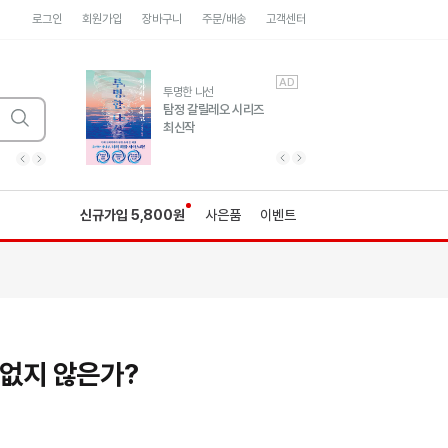
로그인
회원가입
장바구니
주문/배송
고객센터
AD
AD
유럽 도시 기행3
투명한 나선
풍성한 서사와 인문학적
탐정 갈릴레오 시리즈
통찰!
최신작
광고
광고
광고
광고
광고
히가시노게이고 추모
수족관
세네카의 처방전
독하게 돈 공부
성해나 기담집
이전 슬라이드 보기
다음 슬라이드 보기
이전
다음
신규가입 5,800원
사은품
이벤트
 없지 않은가?