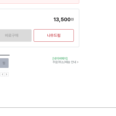
13,500
원
바로구매
나우드림
[네이버페이]
찜하기
주문/취소/배송 안내
이전
다음