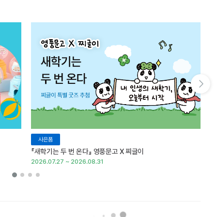
다음 슬라이드 보기
사은품
『새학기는 두 번 온다』 영풍문고 X 찌글이
이
2026.07.27 ~ 2026.08.31
20