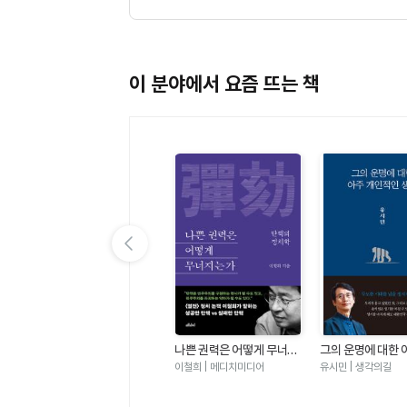
이 분야에서 요즘 뜨는 책
이전 슬라이드 보기
사랑과 법 - 생존을 위한 두
나쁜 권력은 어떻게 무너지
그의 운명에 대한 
현
가지 요건에 관한 이야기
는가 - 탄핵의 정치학
적인 생각
장혜영 | 궁리출판
이철희 | 메디치미디어
유시민 | 생각의길
18