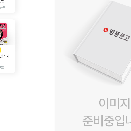
방법
 공부
AD
광고
영 작가
인물