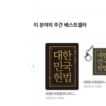
이 분야의 주간 베스트셀러
이전 슬라이드 보기
대한민국헌법(미니
링북) - 대한민국
대한민국 | 더휴먼
화국이다
대한민국헌법(미니미니북)
- 대한민국은 민주공화국이
대한민국 | 더휴먼
다