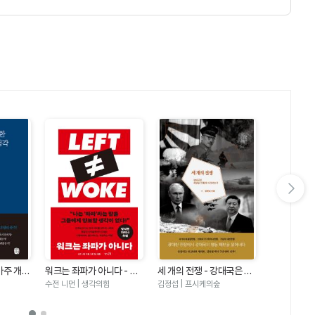
다음 슬라이드 보기
아주 개인
워크는 좌파가 아니다 - 진
세 개의 전쟁 - 강대국은 세
권력과 사상
지한 민주주의자를 위한 선
상을 어떻게 바라보는가
학술총서2)
수전 니먼 | 생각의힘
김정섭 | 프시케의숲
김동춘 | 역사
언