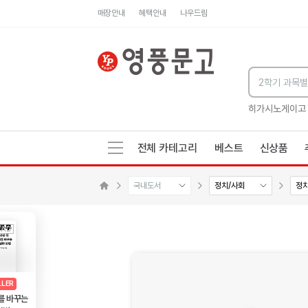
매장안내
혜택안내
나우드림
세네카의 처방전
독하게 돈 공부
성해나 기담집
히가시노게이고
전체 카테고리
베스트
신상품
국내도서
정치/사회
정
수량감소
수량증가
메인으로 이동
AD
광고
LLER
를 바꾸는