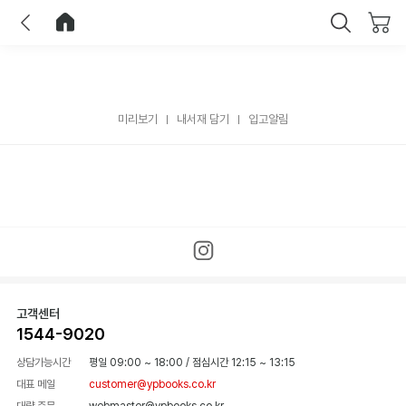
이전
홈으로 이동
닫기
미리보기
내서재 담기
입고알림
고객센터
1544-9020
상담가능시간
평일 09:00 ~ 18:00
/
점심시간 12:15 ~ 13:15
대표 메일
customer@ypbooks.co.kr
대량 주문
webmaster@ypbooks.co.kr