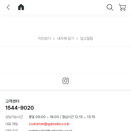
이전
홈으로 이동
닫기
미리보기
내서재 담기
입고알림
고객센터
1544-9020
상담가능시간
평일 09:00 ~ 18:00
/
점심시간 12:15 ~ 13:15
대표 메일
customer@ypbooks.co.kr
대량 주문
webmaster@ypbooks.co.kr