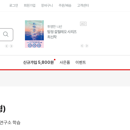
로그인
회원가입
장바구니
주문/배송
고객센터
AD
AD
유럽 도시 기행3
투명한 나선
풍성한 서사와 인문학적
탐정 갈릴레오 시리즈
통찰!
최신작
광고
광고
광고
광고
광고
히가시노게이고 추모
수족관
세네카의 처방전
독하게 돈 공부
성해나 기담집
이전 슬라이드 보기
다음 슬라이드 보기
이전
다음
신규가입 5,800원
사은품
이벤트
)
연구소 학습