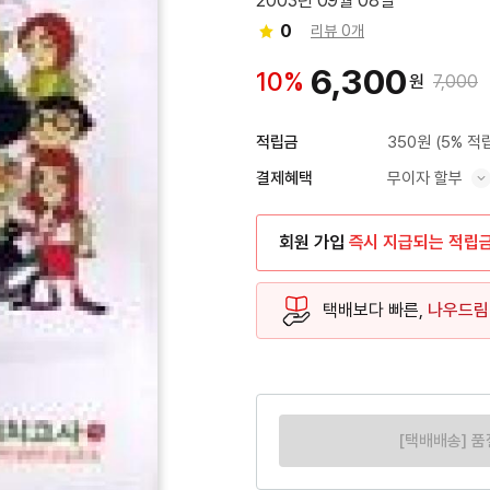
2003년 09월 08일
0
리뷰 0개
6,300
10%
원
7,000
350원
(5% 적
적립금
무이자 할부
결제혜택
혜택 표시/숨기기
회원 가입
즉시 지급되는 적립
택배보다 빠른,
나우드림
[택배배송] 품