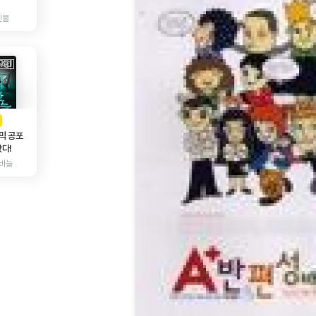
인물
AD
광고
믹 공포
다!
바늘