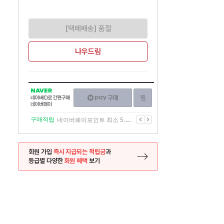
[택배배송] 품절
나우드림
NAVER
네이버페이
찜하기
네이버
구매하기
ID로
간편구매
이전
다음
구매적립
네이버페이포인트 최소 5.5% 적립
네이버페이
회원 가입
즉시 지급되는 적립금
과
등급별 다양한
회원 혜택
보기
등록 페이지로 이동