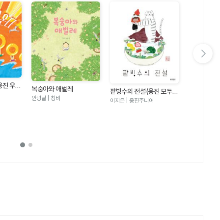
다음 슬라이드 보기
웅진 우리
복숭아와 애벌레
팥빙수의 전설(웅진 모두의
안녕달 | 창비
그림책 21)
이지은 | 웅진주니어
수박 수영장
안녕달 | 창비