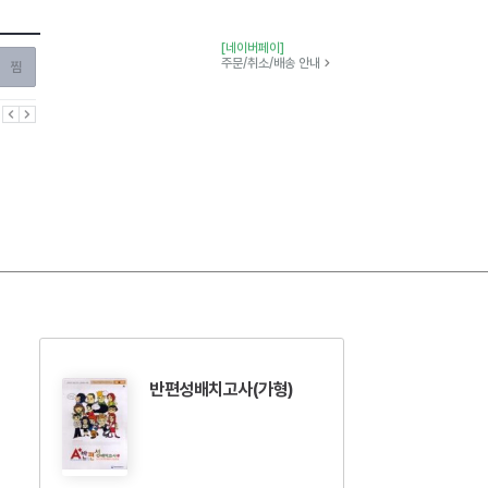
[네이버페이]
찜하기
주문/취소/배송 안내
이전
다음
반편성배치고사(가형)