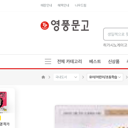
매장안내
혜택안내
나우드림
세네카의 처방전
독하게 돈 공부
성해나 기담집
히가시노게이고
전체 카테고리
베스트
신상품
국내도서
유아/어린이/초등학습
메인으로 이동
AD
광고
영 작가