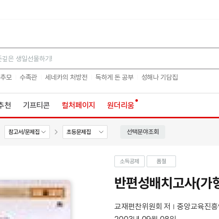
검색
 추모
수족관
세네카의 처방전
독하게 돈 공부
성해나 기담집
추천
기프티콘
컬처페이지
원더리움
선택분야조회
참고서/문제집
초등문제집
소득공제
품절
반편성배치고사(가형
교재편찬위원회 저
중앙교육진흥