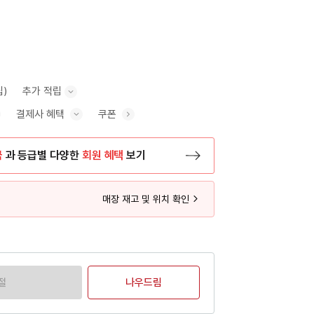
립)
추가 적립
결제사 혜택
쿠폰
추가 적립 안내 표시/숨기기
혜택 표시/숨기기
금
과 등급별 다양한
회원 혜택
보기
등록 페이지로 이동
매장 재고 및 위치 확인
절
나우드림