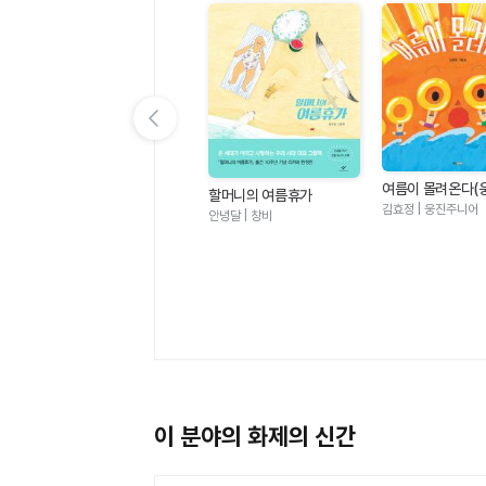
이전 슬라이드 보기
여름이 몰려온다(
할머니의 여름휴가
그림책 123)
김효정 | 웅진주니어
안녕달 | 창비
멜로우TV 팀나빠 1 - 나사
빠진 친구들 (판타지 어드
멜로우TV(원작), 안경순 | 학산
벤처 코믹북)
키즈
이 분야의 화제의 신간