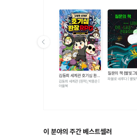
이전 슬라이드 보기
고
오늘은 빗방울 축제 (나의
질문의 책 (별빛그
김동희 세계관 호기심 환장
그림책 2)
박아림 | 나는나.
파블로 네루다 | 별빛
RPG - 과학 퀘스트 대모험
김동희 세계관 (원작),박종은 |
아울북
이 분야의 주간 베스트셀러