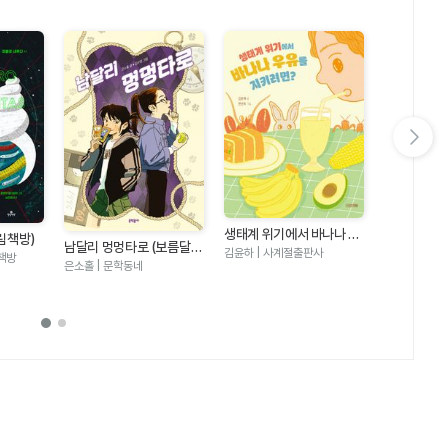
다음 슬라이드 보기
생태계 위기에서 바나나 우
림책방)
숨은 고양이 
남달리 멍멍타로 (보름달문
유를 지키려면 (반갑다 과
김윤하 | 사계절출판사
책방
마을
고 106)
시미즈 | 북뱅
은소홀 | 문학동네
학 12)