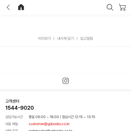
이전
홈으로 이동
닫기
미리보기
내서재 담기
입고알림
고객센터
1544-9020
상담가능시간
평일 09:00 ~ 18:00
/
점심시간 12:15 ~ 13:15
대표 메일
customer@ypbooks.co.kr
대량 주문
webmaster@ypbooks.co.kr