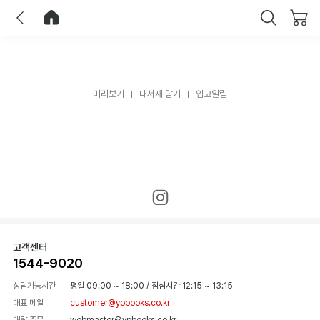
이전
홈으로 이동
닫기
미리보기
내서재 담기
입고알림
고객센터
1544-9020
상담가능시간
평일 09:00 ~ 18:00
/
점심시간 12:15 ~ 13:15
대표 메일
customer@ypbooks.co.kr
대량 주문
webmaster@ypbooks.co.kr