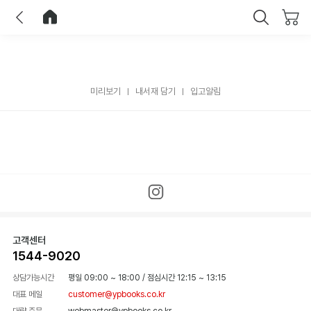
이전
홈으로 이동
닫기
미리보기
내서재 담기
입고알림
고객센터
1544-9020
상담가능시간
평일 09:00 ~ 18:00
/
점심시간 12:15 ~ 13:15
대표 메일
customer@ypbooks.co.kr
대량 주문
webmaster@ypbooks.co.kr