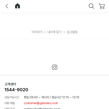
이전
홈으로 이동
닫기
미리보기
내서재 담기
입고알림
고객센터
1544-9020
상담가능시간
평일 09:00 ~ 18:00
/
점심시간 12:15 ~ 13:15
대표 메일
customer@ypbooks.co.kr
대량 주문
webmaster@ypbooks.co.kr