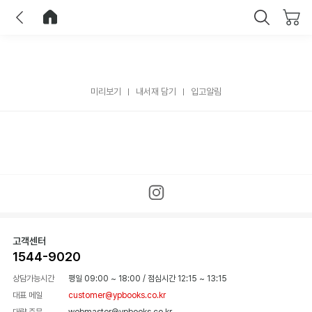
이전
홈으로 이동
닫기
미리보기
내서재 담기
입고알림
고객센터
1544-9020
상담가능시간
평일 09:00 ~ 18:00
/
점심시간 12:15 ~ 13:15
대표 메일
customer@ypbooks.co.kr
대량 주문
webmaster@ypbooks.co.kr