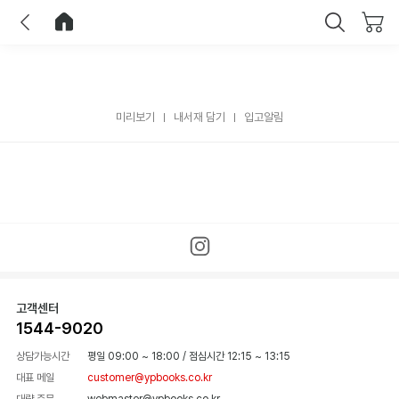
이전
홈으로 이동
닫기
미리보기
내서재 담기
입고알림
고객센터
1544-9020
상담가능시간
평일 09:00 ~ 18:00
/
점심시간 12:15 ~ 13:15
대표 메일
customer@ypbooks.co.kr
대량 주문
webmaster@ypbooks.co.kr