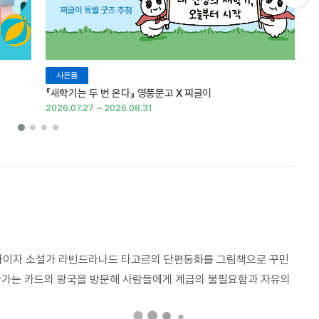
다음 슬라이드 보기
사은품
『새학기는 두 번 온다』 영풍문고 X 찌글이
이
2026.07.27 ~ 2026.08.31
20
자 소설가 라빈드라나드 타고르의 단편동화를 그림책으로 꾸민
아가는 카드의 왕국을 방문해 사람들에게 계급의 불필요함과 자유의