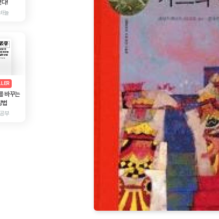
다!
바늘
AD
광고
LLER
를 바꾸는
방법
 공부