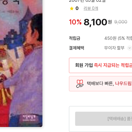
2007년 05월 02일
0
리뷰 0개
8,100
10%
원
9,000
450원
(5% 적
적립금
무이자 할부
결제혜택
혜택 표시/숨기기
회원 가입
즉시 지급되는 적립
택배보다 빠른,
나우드림
[택배배송] 품