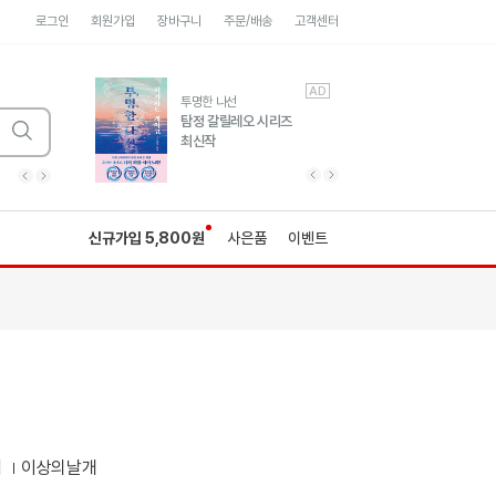
로그인
회원가입
장바구니
주문/배송
고객센터
AD
AD
유럽 도시 기행3
투명한 나선
풍성한 서사와 인문학적
탐정 갈릴레오 시리즈
통찰!
최신작
광고
광고
광고
광고
광고
히가시노게이고 추모
수족관
세네카의 처방전
독하게 돈 공부
성해나 기담집
이전 슬라이드 보기
다음 슬라이드 보기
이전
다음
신규가입 5,800원
사은품
이벤트
역
이상의날개