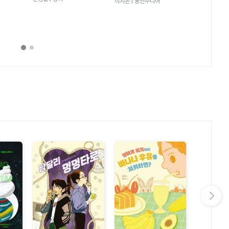
그림책 21)
이지은 | 웅진주니어
수박 수영장
안녕달 | 창비
다음 슬라이드 보기