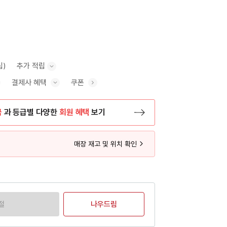
립)
추가 적립
결제사 혜택
쿠폰
추가 적립 안내 표시/숨기기
혜택 표시/숨기기
금
과 등급별 다양한
회원 혜택
보기
등록 페이지로 이동
매장 재고 및 위치 확인
절
나우드림