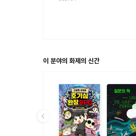
멜로우TV 팀나빠 1 - 나사
빠진 친구들 (판타지 어드
멜로우TV(원작), 안경순 | 학산
벤처 코믹북)
키즈
이 분야의 화제의 신간
이전 슬라이드 보기