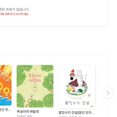
록된 리뷰가 없습니다
번째 리뷰어가 되어주세요
다음 슬라이드 보기
웅진 우리
복숭아와 애벌레
팥빙수의 전설(웅진 모두의
안녕달 | 창비