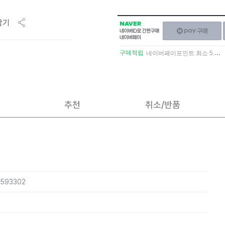
담기
NAVER
네이버페이
네이버
구매하기
ID로
간편구매
구매적립
네이버페이포인트 최소 5.5% 적립
네이버페이
추천
취소/반품
0593302