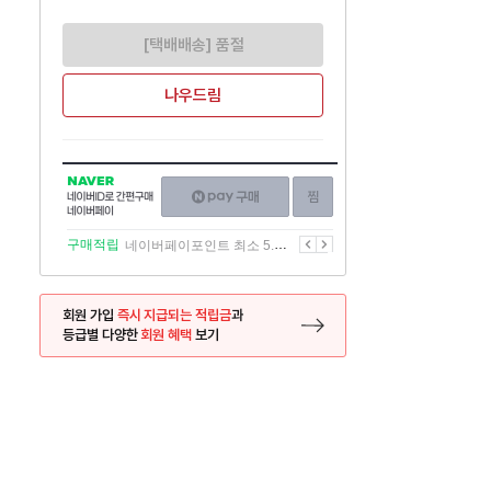
[택배배송] 품절
나우드림
NAVER
네이버페이
찜하기
네이버
구매하기
ID로
간편구매
이전
다음
구매적립
네이버페이포인트 최소 5.5% 적립
네이버페이
회원 가입
즉시 지급되는 적립금
과
등급별 다양한
회원 혜택
보기
등록 페이지로 이동