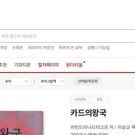
검색
 추모
수족관
세네카의 처방전
독하게 돈 공부
성해나 기담집
추천
기프티콘
컬처페이지
원더리움
선택분야조회
유아
유아그림책
소득공제
품절
카드의왕국
라빈드라나드타고르 저
이상교 