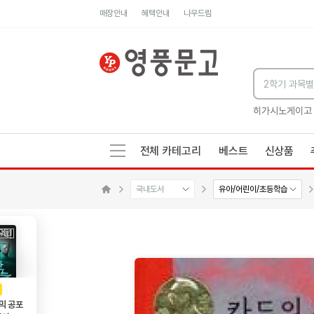
매장안내
혜택안내
나우드림
세네카의 처방전
독하게 돈 공부
성해나 기담집
히가시노게이고
전체 카테고리
베스트
신상품
국내도서
유아/어린이/초등학습
메인으로 이동
AD
광고
믹 공포