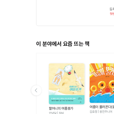
등
첫
이 분야에서 요즘 뜨는 책
이전 슬라이드 보기
여름이 몰려온다(
할머니의 여름휴가
그림책 123)
김효정 | 웅진주니어
안녕달 | 창비