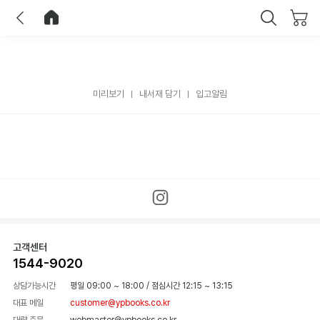
이전
홈으로 이동
닫기
미리보기
내서재 담기
입고알림
고객센터
1544-9020
상담가능시간
평일 09:00 ~ 18:00
/
점심시간 12:15 ~ 13:15
대표 메일
customer@ypbooks.co.kr
대량 주문
webmaster@ypbooks.co.kr