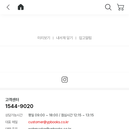
이전
홈으로 이동
닫기
미리보기
내서재 담기
입고알림
고객센터
1544-9020
상담가능시간
평일 09:00 ~ 18:00
/
점심시간 12:15 ~ 13:15
대표 메일
customer@ypbooks.co.kr
대량 주문
webmaster@ypbooks.co.kr