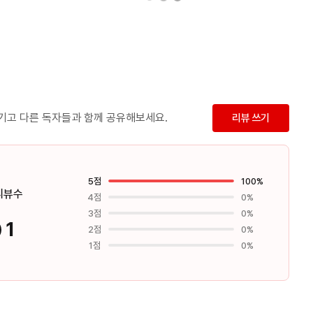
남기고 다른 독자들과 함께 공유해보세요.
리뷰 쓰기
5점
100%
리뷰수
4점
0%
3점
0%
1
2점
0%
1점
0%