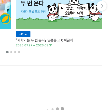
다음 슬라이드 보기
사은품
『새학기는 두 번 온다』 영풍문고 X 찌글이
이
2026.07.27 ~ 2026.08.31
20