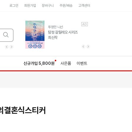
로그인
회원가입
장바구니
주문/배송
고객센터
AD
AD
유럽 도시 기행3
투명한 나선
풍성한 서사와 인문학적
탐정 갈릴레오 시리즈
통찰!
최신작
광고
광고
광고
광고
광고
히가시노게이고 추모
수족관
세네카의 처방전
독하게 돈 공부
성해나 기담집
이전 슬라이드 보기
다음 슬라이드 보기
이전
다음
신규가입 5,800원
사은품
이벤트
의결혼식스티커