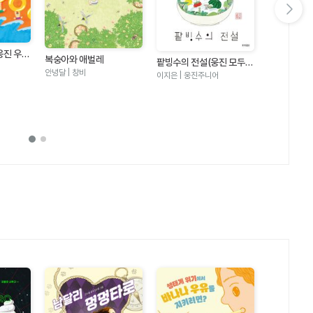
다음 슬라이드 보기
웅진 우리
복숭아와 애벌레
팥빙수의 전설(웅진 모두의
안녕달 | 창비
그림책 21)
이지은 | 웅진주니어
수박 수영장
안녕달 | 창비