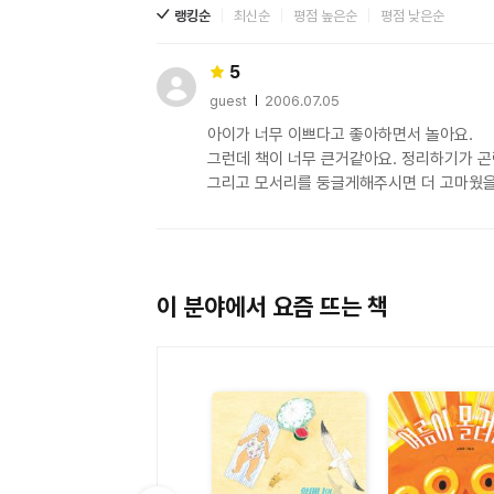
랭킹순
최신순
평점 높은순
평점 낮은순
5
guest
2006.07.05
사용자 평점
아이가 너무 이쁘다고 좋아하면서 놀아요.

그런데 책이 너무 큰거같아요. 정리하기가 곤란
그리고 모서리를 둥글게해주시면 더 고마웠을탠
이 분야에서 요즘 뜨는 책