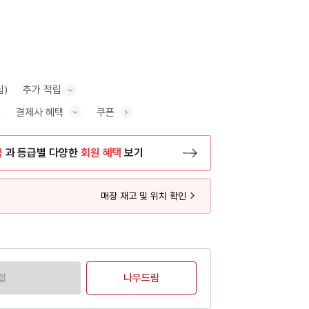
립)
추가 적립
결제사 혜택
쿠폰
추가 적립 안내 표시/숨기기
혜택 표시/숨기기
금
과 등급별 다양한
회원 혜택
보기
등록 페이지로 이동
매장 재고 및 위치 확인
절
나우드림