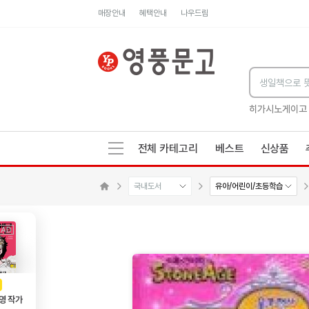
매장안내
혜택안내
나우드림
세네카의 처방전
독하게 돈 공부
성해나 기담집
히가시노게이고
전체 카테고리
베스트
신상품
국내도서
유아/어린이/초등학습
메인으로 이동
AD
광고
영 작가