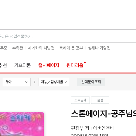
검색
 추모
수족관
세네카의 처방전
독하게 돈 공부
성해나 기담집
추천
기프티콘
컬처페이지
원더리움
선택분야조회
유아
지능／감성개발
소득공제
품절
스톤에이지-공주님
편집부 저
에버엠앤비