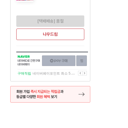
[택배배송] 품절
나우드림
NAVER
네이버페이
찜하기
네이버
구매하기
ID로
간편구매
이전
다음
구매적립
네이버페이포인트 최소 5.5% 적립
네이버페이
회원 가입
즉시 지급되는 적립금
과
등급별 다양한
회원 혜택
보기
등록 페이지로 이동