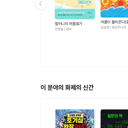
이전 슬라이드 보기
여름이 몰려온다(
할머니의 여름휴가
그림책 123)
김효정 | 웅진주니어
안녕달 | 창비
멜로우TV 팀나빠 1 - 나사
빠진 친구들 (판타지 어드
멜로우TV(원작), 안경순 | 학산
벤처 코믹북)
키즈
이 분야의 화제의 신간