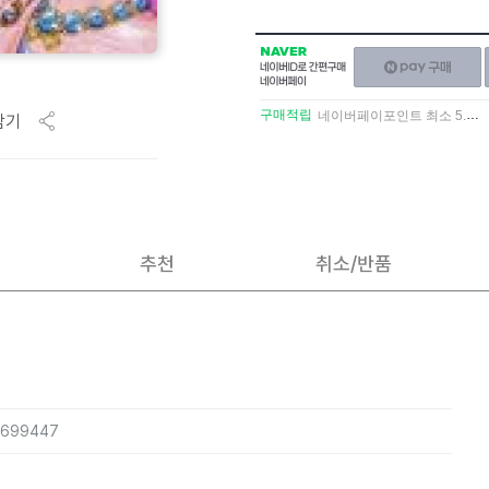
NAVER
네이버페이
네이버
구매하기
ID로
간편구매
구매적립
네이버페이포인트 최소 5.5% 적립
담기
네이버페이
추천
취소/반품
5699447