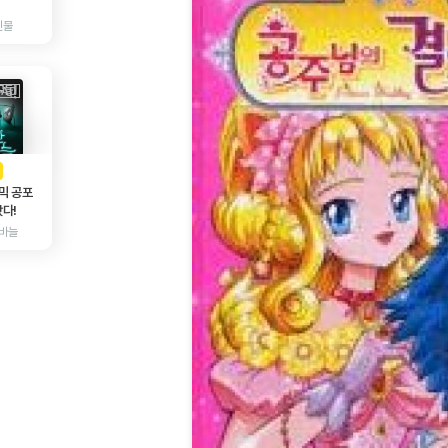
인물
AD
광고
믹 공포
다!
바늘