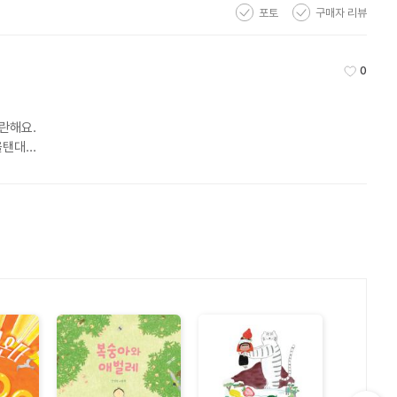
포토
구매자 리뷰
0
좋아요
해요. 

대...