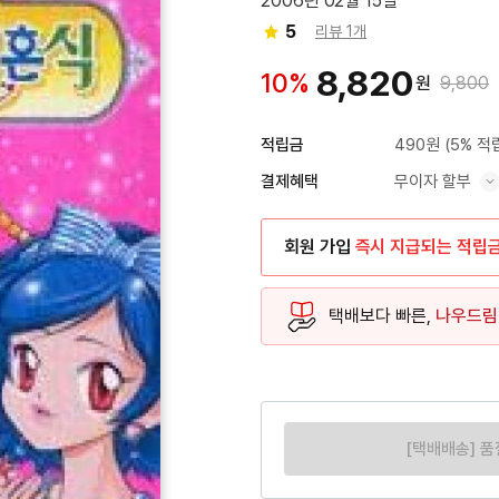
2006년 02월 15일
5
리뷰 1개
8,820
10%
원
9,800
490원
(5% 적
적립금
무이자 할부
결제혜택
혜택 표시/숨기기
회원 가입
즉시 지급되는 적립
택배보다 빠른,
나우드림
[택배배송] 품