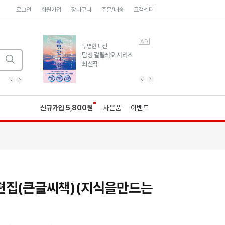
로그인
회원가입
장바구니
주문/배송
고객센터
AD
AD
유럽 도시 기행3
투명한 나선
풍성한 서사와 인문학적
탐정 갈릴레오 시리즈
통찰!
최신작
광고
광고
광고
광고
광고
히가시노게이고 추모
수족관
세네카의 처방전
독하게 돈 공부
성해나 기담집
이전 슬라이드 보기
다음 슬라이드 보기
이전
다음
신규가입 5,800원
사은품
이벤트
편집(큰글씨책)(지식을만드는