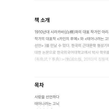
책 소개
1910년대 시라카바(白樺)파의 대표 작가인 아리시
작가의 대표작 <카인의 후예> 와 <태어나려는 고
선언> )를 만날 수 있다. 한국의 근대문학 형
대한 논문으로 한국외국어대학교에서 박사 학위를
(有島武？事典)≫(勉誠出版, 2010)의 집필에
책을 번역했다. 또 유려한 필력으로 <카인의 후예
우리나라 사투리로 솜씨 있게 번역해 소설의 몰입
목차
사랑을 선언하다
태어나려는 고뇌