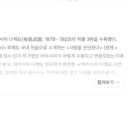
마 다케오(有島武郞, 1878∼1923)의 작품 3편을 수록했다.
뇌> 외에도 국내 처음으로 소개하는 <사랑을 선언하다> (원제 <
성기에 당시 인기 작가였던 아리시마가 어떻게 수용되고 변용되었는지에
 받고, 아리시마 다케오 연구회가 편찬한 ≪아리시마 다케오 사전
도 참여한 역자 류리수는 작가에 대한 깊은 이해를 바탕으로 이
> 와 <태어나려는 고뇌> 의 작중 배경인 홋카이도의 사투리를
펼쳐보기
감을 배가했다.