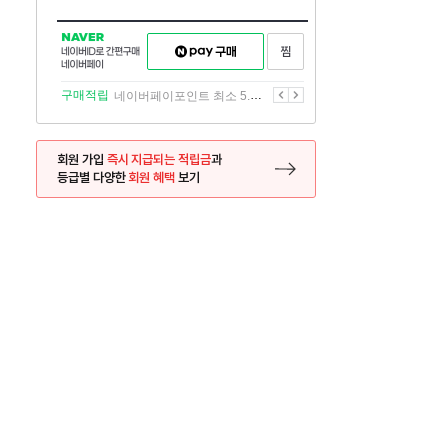
NAVER
네이버페이
찜하기
네이버
구매하기
ID로
간편구매
이전
다음
구매적립
네이버페이포인트 최소 5.5% 적립
네이버페이
회원 가입
즉시 지급되는 적립금
과
등급별 다양한
회원 혜택
보기
등록 페이지로 이동
사은품
사은품
달의 리뷰왕
신규가입시 최대 
26.01.01 ~ 2026.12.31
2025.12.31 ~ 2