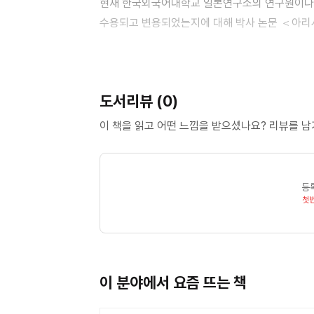
현재 한국외국어대학교 일본연구소의 연구원이다.
수용되고 변용되었는지에 대해 박사 논문 ＜아리시
(한국외국어대학교 대학원, 2004)를 썼다. 이
삼게 되었다.
신인논문상(한국일어일문학회, 2004), 신인번역
도서리뷰 (0)
이르기까지 한국 문예계간지 ≪문학과 현실≫에 
있다. 이 밖에 번역서로 ≪어느 멋진 하루≫（원작
이 책을 읽고 어떤 느낌을 받으셨나요? 리뷰를 
송이 포도＞, ＜클라라의 출가＞(≪일본 명단편선≫
부친(류의석)이 남기신 유고를 기반으로 보완, 
등
첫
이 분야에서 요즘 뜨는 책