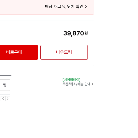
매장 재고 및 위치 확인
39,870
원
바로구매
나우드림
[네이버페이]
찜하기
주문/취소/배송 안내
이전
다음