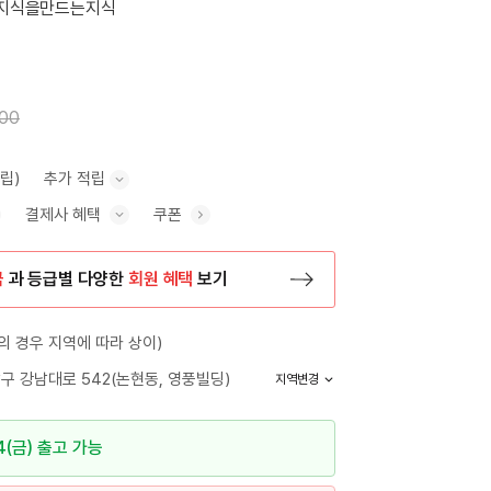
지식을만드는지식
300
적립)
추가 적립
결제사 혜택
쿠폰
추가 적립 안내 표시/숨기기
혜택 표시/숨기기
금
과 등급별 다양한
회원 혜택
보기
등록 페이지로 이동
 경우 지역에 따라 상이)
구 강남대로 542(논현동, 영풍빌딩)
지역변경
4(금) 출고 가능