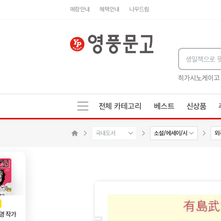
매장안내
혜택안내
나우드림
세네카의 처방전
독하게 돈 공부
성해나 기담집
히가시노게이고
전체 카테고리
베스트
신상품
국내도서
소설/에세이/시
외
수량감소
수량증가
메인으로 이동
AD
광고
영 작가