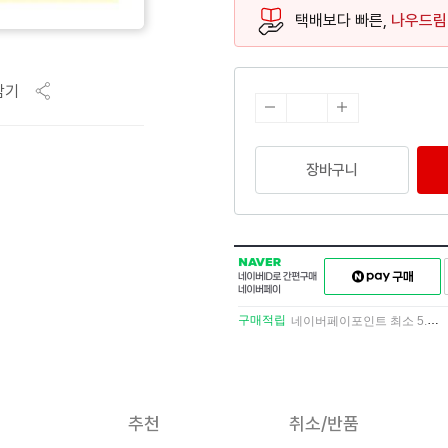
택배보다 빠른,
나우드림
담기
장바구니
NAVER
네이버페이
네이버
구매하기
ID로
간편구매
구매적립
네이버페이포인트 최소 5.5% 적립
네이버페이
추천
취소/반품