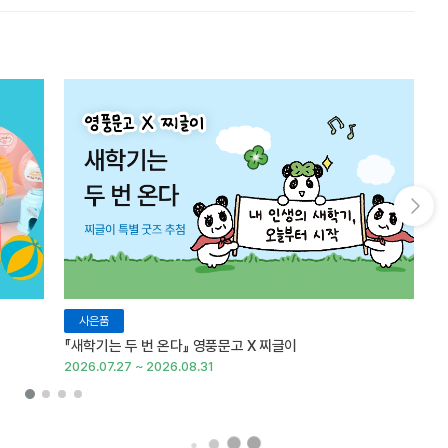
다음 슬라이드 보기
사은품
『새학기는 두 번 온다』 영풍문고 X 찌글이
이
2026.07.27 ~ 2026.08.31
20