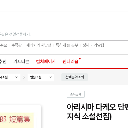
검색
 추모
수족관
세네카의 처방전
독하게 돈 공부
성해나 기담집
추천
기프티콘
컬처페이지
원더리움
선택분야조회
국소설
일본소설
소득공제
아리시마 다케오 단
지식 소설선집)