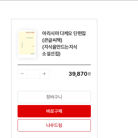
아리시마 다케오 단편집
수량감소
수량증가
(큰글씨책)
(지식을만드는지식
소설선집)
39,870
원
장바구니
바로구매
나우드림