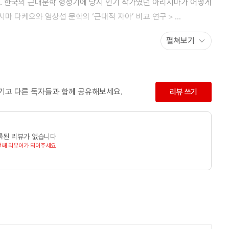
 한국의 근대문학 형성기에 당시 인기 작가였던 아리시마가 어떻게
마 다케오와 염상섭 문학의 ‘근대적 자아’ 비교 연구＞
후 그 배경이 되는 한일 관계에 관심을 가지고 앞으로의 연구 방향으로
펼쳐보기
가상(새한국문학회, 2005)을 받았고, 2005년부터 현재에
이어 ≪착각의 시학≫에 꾸준히 일본 문학을 번역하여 소개하고
 ≪신(神樣)≫, 가와카미 히로미(川上？美), 2009）, ＜한
남기고 다른 독자들과 함께 공유해보세요.
리뷰 쓰기
, 아리시마 다케오, 지식을만드는지식, 2018)이 있다. 또한
수정하여 일본어판 ≪白凡逸志≫(2019)를 출판했다.
록된 리뷰가 없습니다
번째 리뷰어가 되어주세요