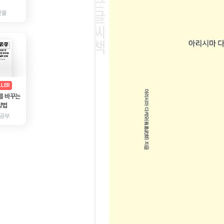
인물
AD
광고
LLER
를 바꾸는
방법
 공부