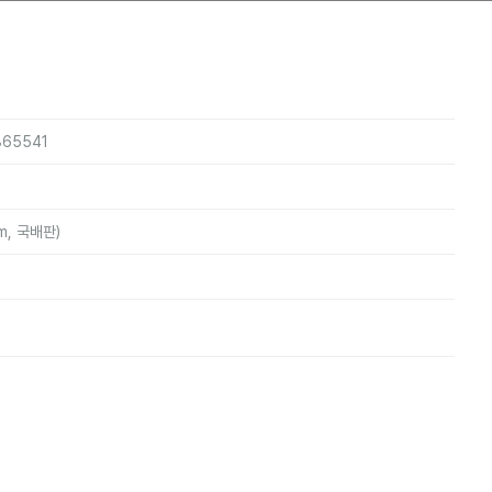
865541
m, 국배판)