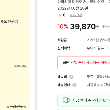
아리시마 다케오 저
류리수 역
2022년 06월 28일
0
리뷰 0개
39,870
10%
원
44,
2,215원
(5% 
적립금
무이자 할부
결제혜택
혜택 표시/숨기기
회원 가입
즉시 지급되는 적립
무료
(해외배송의
배송비
서울특별시 강남
배송안내
안내 열기
안내 열기
지금 택배 주문하면
8/1