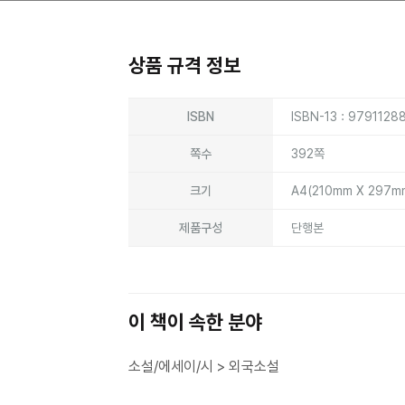
상품 규격 정보
상품상세정보
ISBN
ISBN-13 : 9791128
쪽수
392쪽
크기
A4(210mm X 297m
제품구성
단행본
이 책이 속한 분야
소설/에세이/시 > 외국소설