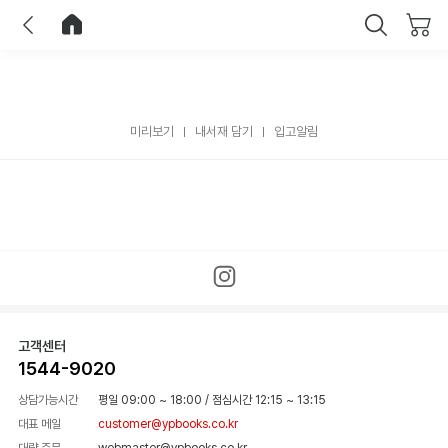
이전
홈으로 이동
닫기
미리보기
내서재 담기
입고알림
고객센터
1544-9020
상담가능시간
평일 09:00 ~ 18:00
/
점심시간 12:15 ~ 13:15
대표 메일
customer@ypbooks.co.kr
대량 주문
webmaster@ypbooks.co.kr