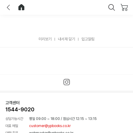
이전
홈으로 이동
닫기
미리보기
내서재 담기
입고알림
고객센터
1544-9020
상담가능시간
평일 09:00 ~ 18:00
/
점심시간 12:15 ~ 13:15
대표 메일
customer@ypbooks.co.kr
대량 주문
webmaster@ypbooks.co.kr