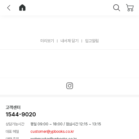
이전
홈으로 이동
닫기
미리보기
내서재 담기
입고알림
고객센터
1544-9020
상담가능시간
평일 09:00 ~ 18:00
/
점심시간 12:15 ~ 13:15
대표 메일
customer@ypbooks.co.kr
대량 주문
webmaster@ypbooks.co.kr