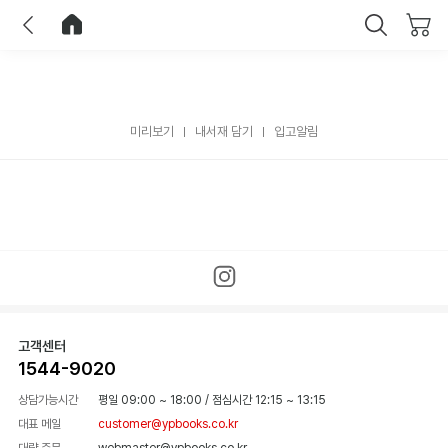
이전
홈으로 이동
닫기
미리보기
내서재 담기
입고알림
고객센터
1544-9020
상담가능시간
평일 09:00 ~ 18:00
/
점심시간 12:15 ~ 13:15
대표 메일
customer@ypbooks.co.kr
대량 주문
webmaster@ypbooks.co.kr