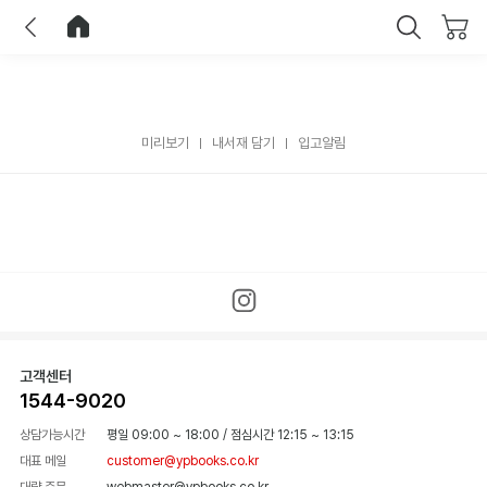
이전
홈으로 이동
닫기
미리보기
내서재 담기
입고알림
고객센터
1544-9020
상담가능시간
평일 09:00 ~ 18:00
/
점심시간 12:15 ~ 13:15
대표 메일
customer@ypbooks.co.kr
대량 주문
webmaster@ypbooks.co.kr