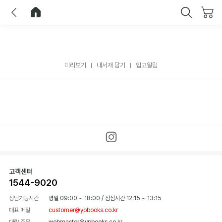
이전
홈으로 이동
닫기
미리보기
내서재 담기
입고알림
고객센터
1544-9020
상담가능시간
평일 09:00 ~ 18:00
/
점심시간 12:15 ~ 13:15
대표 메일
customer@ypbooks.co.kr
대량 주문
webmaster@ypbooks.co.kr