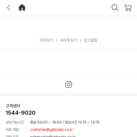
이전
홈으로 이동
닫기
미리보기
내서재 담기
입고알림
고객센터
1544-9020
상담가능시간
평일 09:00 ~ 18:00
/
점심시간 12:15 ~ 13:15
대표 메일
customer@ypbooks.co.kr
대량 주문
webmaster@ypbooks.co.kr