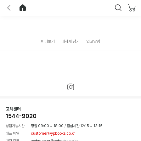
이전
홈으로 이동
닫기
미리보기
내서재 담기
입고알림
고객센터
1544-9020
상담가능시간
평일 09:00 ~ 18:00
/
점심시간 12:15 ~ 13:15
대표 메일
customer@ypbooks.co.kr
대량 주문
webmaster@ypbooks.co.kr