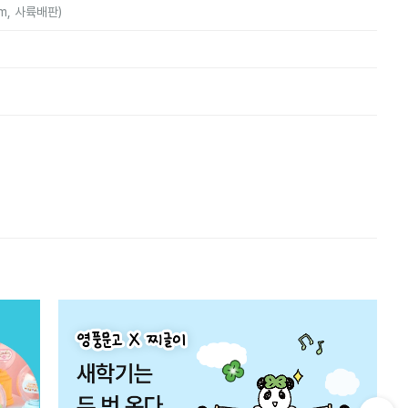
mm, 사륙배판)