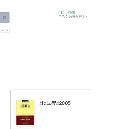
[네이버페이]
찜하기
주문/취소/배송 안내
이전
다음
최신노동법2005