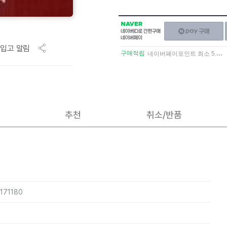
NAVER
네이버페이
네이버
구매하기
ID로
입고 알림
간편구매
구매적립
네이버페이포인트 최소 5.5% 적립
네이버페이
추천
취소/반품
0171180