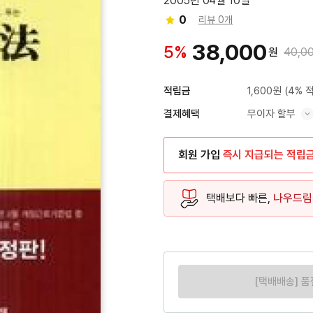
2005년 04월 10일
0
리뷰 0개
38,000
5%
원
40,0
1,600원
(4% 
적립금
무이자 할부
결제혜택
혜택 표시/숨기기
회원 가입
즉시 지급되는 적립
택배보다 빠른,
나우드림
[택배배송] 품