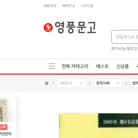
매장안내
혜택안내
나우드림
세네카의 처방전
독하게 돈 공부
성해나 기담집
히가시노게이고
전체 카테고리
베스트
신상품
국내도서
정치/사회
법
메인으로 이동
AD
광고
LLER
 7년만의