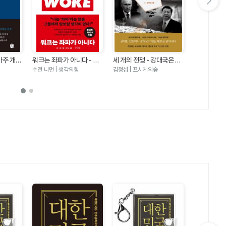
다음 슬라이드 보기
아주 개인
워크는 좌파가 아니다 - 진
세 개의 전쟁 - 강대국은 세
권력과 사상
지한 민주주의자를 위한 선
상을 어떻게 바라보는가
학술총서2)
수전 니먼 | 생각의힘
김정섭 | 프시케의숲
김동춘 | 역사
언