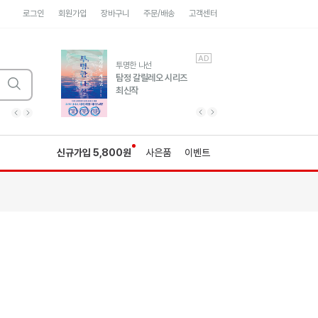
로그인
회원가입
장바구니
주문/배송
고객센터
AD
AD
유럽 도시 기행3
투명한 나선
풍성한 서사와 인문학적
탐정 갈릴레오 시리즈
통찰!
최신작
광고
광고
광고
광고
광고
히가시노게이고 추모
수족관
세네카의 처방전
독하게 돈 공부
성해나 기담집
이전 슬라이드 보기
다음 슬라이드 보기
이전
다음
신규가입 5,800원
사은품
이벤트