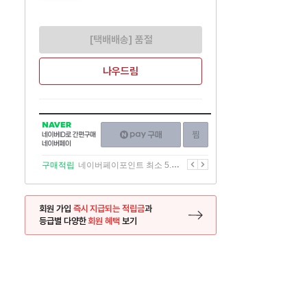
[택배배송] 품절
나우드림
NAVER
네이버페이
찜하기
네이버
구매하기
ID로
간편구매
이전
다음
구매적립
네이버페이포인트 최소 5.5% 적립
네이버페이
회원 가입
즉시 지급되는 적립금
과
등급별 다양한
회원 혜택
보기
등록 페이지로 이동