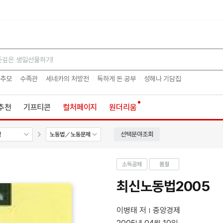
검색
 추모
수족관
세네카의 처방전
독하게 돈 공부
성해나 기담집
추천
기프티콘
컬처페이지
원더리움
선택분야조회
학
노동법／노동문제
소득공제
품절
최신노동법2005
이병태 저
중앙경제