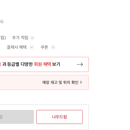
00
적립)
추가 적립
결제사 혜택
쿠폰
추가 적립 안내 표시/숨기기
혜택 표시/숨기기
금
과 등급별 다양한
회원 혜택
보기
등록 페이지로 이동
매장 재고 및 위치 확인
절
나우드림