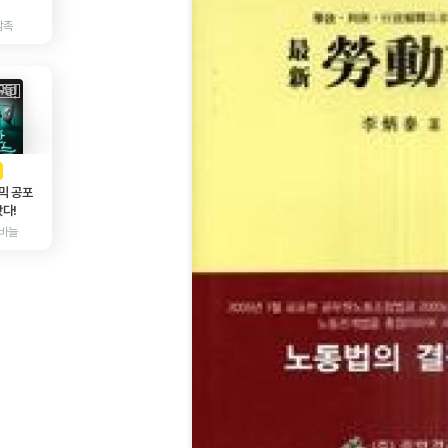
감촉
AD
광고
믹 공포
다!
바늘