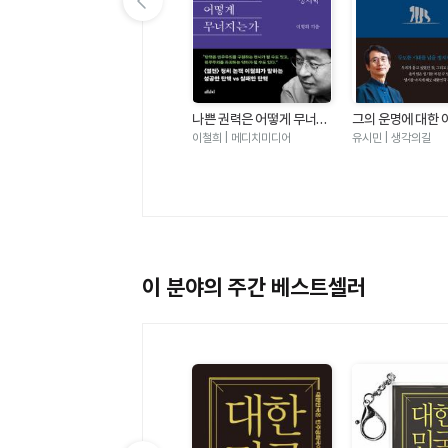
이전 슬라이드 보기
사랑과 법 - 생존을 위한 두
나쁜 권력은 어떻게 무너지
그의 운명에 대한 
현
가지 요건에 관한 이야기
는가 - 탄핵의 정치학
적인 생각
장혜영 | 궁리출판
이철희 | 메디치미디어
유시민 | 생각의길
18
이 분야의 주간 베스트셀러