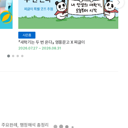
다음 슬라이드 보기
사은품
『새학기는 두 번 온다』 영풍문고 X 찌글이
이
2026.07.27 ~ 2026.08.31
20
의 주요판례, 행정해석 총정리