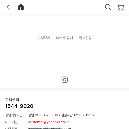
이전
홈으로 이동
닫기
미리보기
내서재 담기
입고알림
고객센터
1544-9020
상담가능시간
평일 09:00 ~ 18:00
/
점심시간 12:15 ~ 13:15
대표 메일
customer@ypbooks.co.kr
대량 주문
webmaster@ypbooks.co.kr