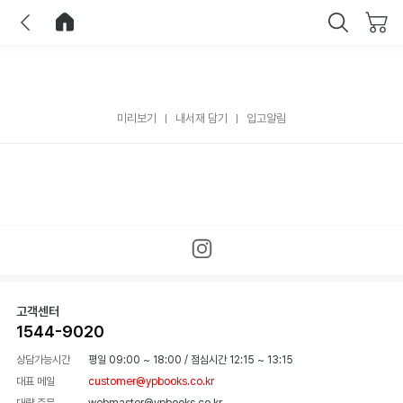
이전
홈으로 이동
닫기
미리보기
내서재 담기
입고알림
고객센터
1544-9020
상담가능시간
평일 09:00 ~ 18:00
/
점심시간 12:15 ~ 13:15
대표 메일
customer@ypbooks.co.kr
대량 주문
webmaster@ypbooks.co.kr