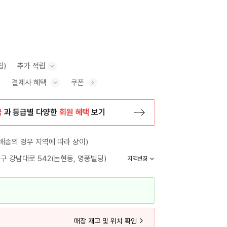
립)
추가 적립
결제사 혜택
쿠폰
추가 적립 안내 표시/숨기기
혜택 표시/숨기기
금
과 등급별 다양한
회원 혜택
보기
등록 페이지로 이동
배송의 경우 지역에 따라 상이)
구 강남대로 542(논현동, 영풍빌딩)
지역변경
매장 재고 및 위치 확인