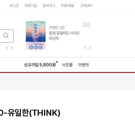
로그인
회원가입
장바구니
주문/배송
고객센터
AD
AD
유럽 도시 기행3
투명한 나선
풍성한 서사와 인문학적
탐정 갈릴레오 시리즈
통찰!
최신작
광고
광고
광고
광고
광고
히가시노게이고 추모
수족관
세네카의 처방전
독하게 돈 공부
성해나 기담집
이전 슬라이드 보기
다음 슬라이드 보기
이전
다음
신규가입 5,800원
사은품
이벤트
-유일한(THINK)