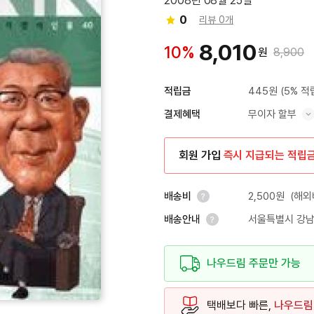
2008년 08월 25일
0
리뷰 0개
8,010
10%
원
8,900
445원
(5% 적
적립금
무이자 할부
결제혜택
혜택 표시/숨기기
회원 가입
즉시 지급되는 적립
2,500원
(해외
배송비
서울특별시 강남
배송안내
안내 열기
안내 열기
나우드림 주문만 가능
택배보다 빠른,
나우드림