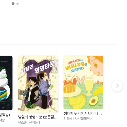
다음 슬라이드 보기
생태계 위기에서 바나나 우
림책방)
숨은 고양이 
남달리 멍멍타로 (보름달문
유를 지키려면 (반갑다 과
김윤하 | 사계절출판사
책방
마을
고 106)
시미즈 | 북뱅
은소홀 | 문학동네
학 12)