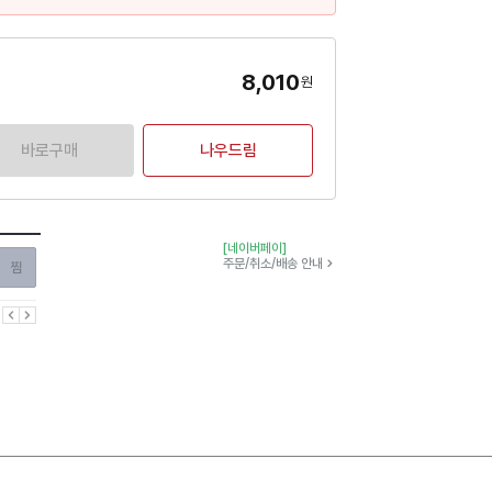
8,010
원
바로구매
나우드림
[네이버페이]
찜하기
주문/취소/배송 안내
이전
다음