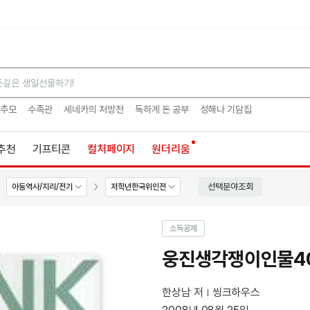
검색
 추모
수족관
세네카의 처방전
독하게 돈 공부
성해나 기담집
추천
기프티콘
컬처페이지
원더리움
선택분야조회
아동역사/지리/전기
저학년한국위인전
소득공제
웅진생각쟁이인물40
한상남 저
씽크하우스