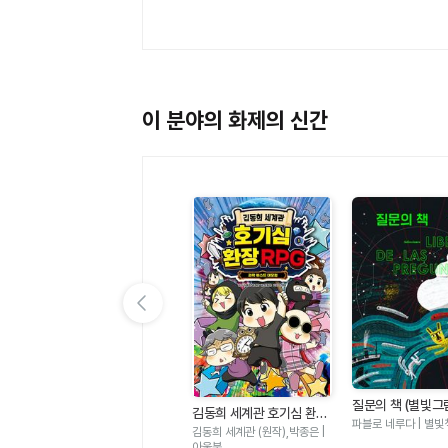
이 분야의 화제의 신간
이전 슬라이드 보기
고
오늘은 빗방울 축제 (나의
질문의 책 (별빛그
김동희 세계관 호기심 환장
그림책 2)
박아림 | 나는나.
파블로 네루다 | 별빛
RPG - 과학 퀘스트 대모험
김동희 세계관 (원작),박종은 |
아울북