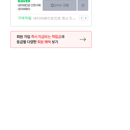
NAVER
네이버페이
찜하기
네이버
구매하기
ID로
간편구매
이전
다음
구매적립
네이버페이포인트 최소 5.5% 적립
네이버페이
회원 가입
즉시 지급되는 적립금
과
등급별 다양한
회원 혜택
보기
등록 페이지로 이동
사은품
사은품
달의 리뷰왕
신규가입시 최대 
26.01.01 ~ 2026.12.31
2025.12.31 ~ 2