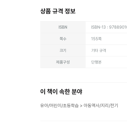
상품 규격 정보
상품상세정보
ISBN
ISBN-13 : 978890
쪽수
155쪽
크기
기타 규격
제품구성
단행본
이 책이 속한 분야
유아/어린이/초등학습 > 아동역사/지리/전기