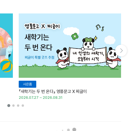
다음 슬라이드 보기
사은품
『새학기는 두 번 온다』 영풍문고 X 찌글이
이
2026.07.27 ~ 2026.08.31
20