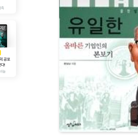
감촉
AD
광고
믹 공포
다!
바늘