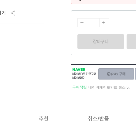
담기
장바구니
NAVER
네이버페이
네이버
구매하기
ID로
간편구매
구매적립
네이버페이포인트 최소 5.5% 적립
네이버페이
추천
취소/반품