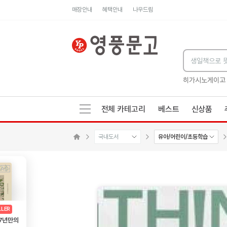
매장안내
혜택안내
나우드림
세네카의 처방전
독하게 돈 공부
성해나 기담집
히가시노게이고
전체 카테고리
베스트
신상품
국내도서
유아/어린이/초등학습
수량감소
수량증가
메인으로 이동
AD
광고
LLER
 7년만의