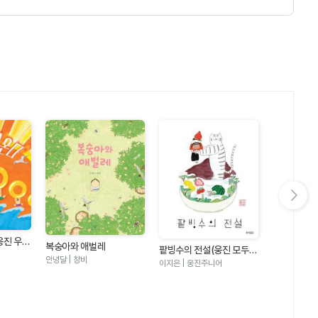
다음 슬라이드 보기
웅진 우리
복숭아와 애벌레
팥빙수의 전설(웅진 모두의
안녕달 | 창비
그림책 21)
이지은 | 웅진주니어
수박 수영장
안녕달 | 창비