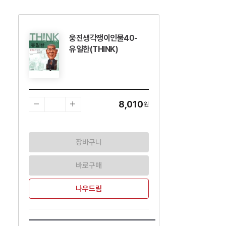
웅진생각쟁이인물40-
수량감소
수량증가
유일한(THINK)
8,010
원
장바구니
바로구매
나우드림