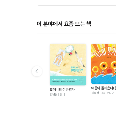
이 분야에서 요즘 뜨는 책
이전 슬라이드 보기
여름이 몰려온다(
할머니의 여름휴가
그림책 123)
김효정 | 웅진주니어
안녕달 | 창비
멜로우TV 팀나빠 1 - 나사
빠진 친구들 (판타지 어드
멜로우TV(원작), 안경순 | 학산
벤처 코믹북)
키즈