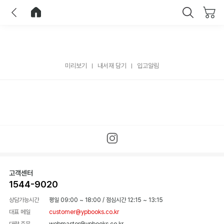
이전
홈으로 이동
닫기
미리보기
내서재 담기
입고알림
고객센터
1544-9020
상담가능시간
평일 09:00 ~ 18:00
/
점심시간 12:15 ~ 13:15
대표 메일
customer@ypbooks.co.kr
대량 주문
webmaster@ypbooks.co.kr