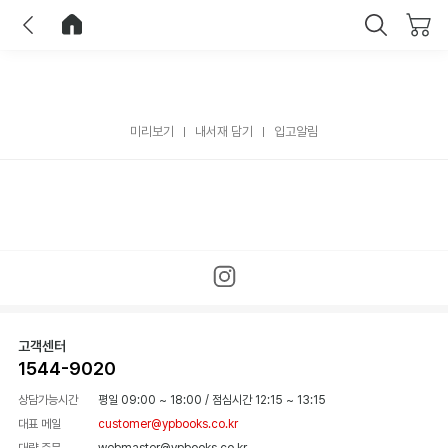
이전
홈으로 이동
닫기
미리보기
내서재 담기
입고알림
고객센터
1544-9020
상담가능시간
평일 09:00 ~ 18:00
/
점심시간 12:15 ~ 13:15
대표 메일
customer@ypbooks.co.kr
대량 주문
webmaster@ypbooks.co.kr