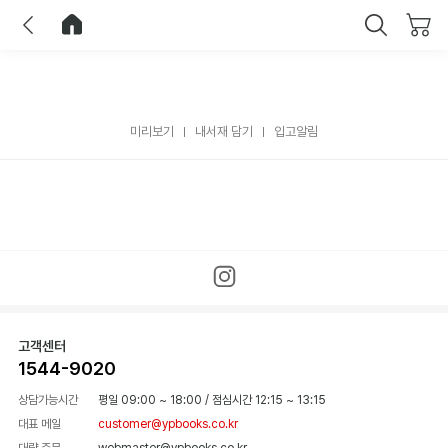
이전
홈으로 이동
닫기
미리보기
내서재 담기
입고알림
고객센터
1544-9020
상담가능시간
평일 09:00 ~ 18:00
/
점심시간 12:15 ~ 13:15
대표 메일
customer@ypbooks.co.kr
대량 주문
webmaster@ypbooks.co.kr