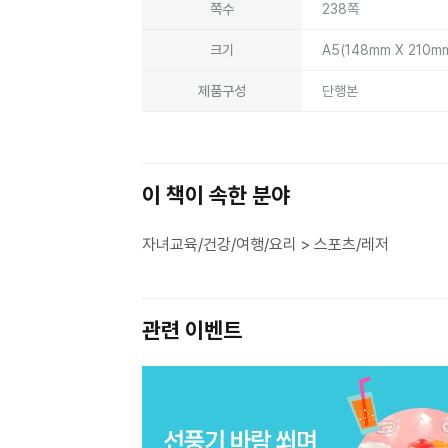
쪽수
238쪽
크기
A5(148mm X 210m
제품구성
단행본
이 책이 속한 분야
자녀교육/건강/여행/요리 > 스포츠/레저
관련 이벤트