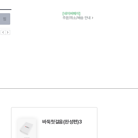
[네이버페이]
찜하기
주문/취소/배송 안내
이전
다음
바둑첫걸음(완성편)3