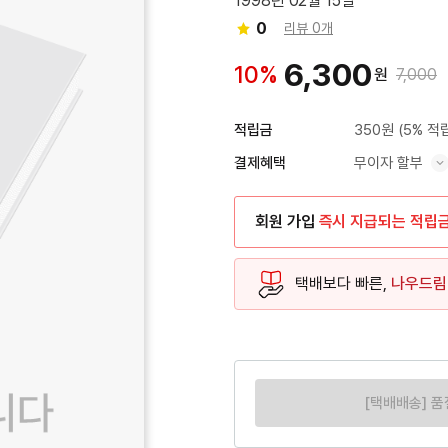
1998년 02월 15일
0
리뷰 0개
6,300
10%
원
7,000
350원
(5% 적
적립금
무이자 할부
결제혜택
혜택 표시/숨기기
회원 가입
즉시 지급되는 적립
택배보다 빠른,
나우드림
[택배배송] 품