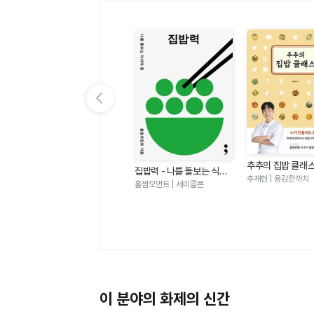
이전 슬라이드 보기
추추의 집밥 클래
내 몸을 바꾸는 집밥테라피
집밥력 - 나를 돌보는 식사
만들어도 참 쉽고 
여
추재현 | 용감한까치
- 뱃살과 혈당 대사 이상을
의 힘
박용우,김영아 | 루미너스
홀썸모먼트 | 세미콜론
 음
개선하는 가장 확실한 방법
이 분야의 화제의 신간