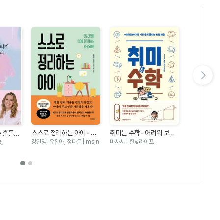
다음 슬라이드 보기
봉님's 오늘
본) - 오늘
하영미(봉님) 
스스로 정리하는 아이 - 잔
취미는 수학 - 어려워 보이
는 흔들리
가지 방법 
소리 없이 아이를 자라게 하
지만 기분 좋게 풀리는 도형
적 아동발
강민영, 유진아, 정다은 | msjn
마사시 | 한빛라이프
벗
9)
는 정리 육아법
퍼즐
하는 5