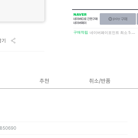
NAVER
네이버페이
네이버
구매하기
ID로
간편구매
구매적립
네이버페이포인트 최소 5.5% 적립
네이버페이
담기
추천
취소/반품
3850690