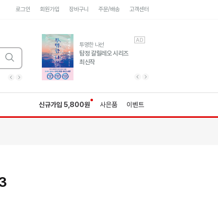
로그인
회원가입
장바구니
주문/배송
고객센터
AD
AD
유럽 도시 기행3
투명한 나선
풍성한 서사와 인문학적
탐정 갈릴레오 시리즈
통찰!
최신작
광고
광고
광고
광고
광고
히가시노게이고 추모
수족관
세네카의 처방전
독하게 돈 공부
성해나 기담집
이전 슬라이드 보기
다음 슬라이드 보기
이전
다음
신규가입 5,800원
사은품
이벤트
3