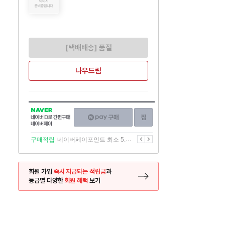
[택배배송] 품절
나우드림
NAVER
네이버페이
찜하기
네이버
구매하기
ID로
간편구매
이전
다음
구매적립
네이버페이포인트 최소 5.5% 적립
네이버페이
회원 가입
즉시 지급되는 적립금
과
등급별 다양한
회원 혜택
보기
등록 페이지로 이동