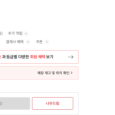
립)
추가 적립
결제사 혜택
쿠폰
추가 적립 안내 표시/숨기기
혜택 표시/숨기기
금
과 등급별 다양한
회원 혜택
보기
등록 페이지로 이동
매장 재고 및 위치 확인
절
나우드림