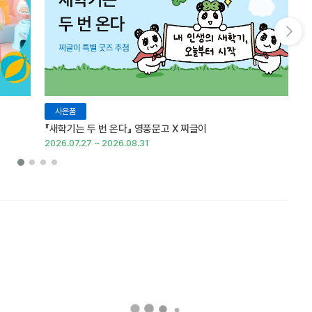
다음 슬라이드 보기
사은품
『새학기는 두 번 온다』 영풍문고 X 찌글이
이
2026.07.27 ~ 2026.08.31
20