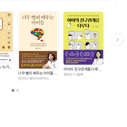
다음 슬라이드 보기
스-누가
어른도 아이도
아이의 친구관계를 다루다
맛있다
집밥 레시피 
권예은(츄릅) 
너무 빨리 배우는 아이들 -
- 상처 없이 당당하게 선을
정유진 | 니들북
요없이 간단
부모의 조급함은 어떻게 아
지키는 아이의 사회성 알고
천근아 | 웅진지식하우스
이의 뇌를 망가뜨리는가
리즘