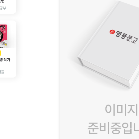
방법
 공부
AD
광고
영 작가
인물