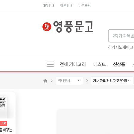
매장안내
혜택안내
나우드림
세네카의 처방전
독하게 돈 공부
성해나 기담집
히가시노게이고
전체 카테고리
베스트
신상품
국내도서
자녀교육/건강/여행/요리
메인으로 이동
AD
광고
LLER
를 바꾸는