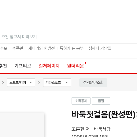
검색
 추모
수족관
세네카의 처방전
독하게 돈 공부
성해나 기담집
추천
기프티콘
컬처페이지
원더리움
선택분야조회
스포츠/레저
기타스포츠
소득공제
품절
바둑첫걸음(완성편)
조훈현 저
바둑서당