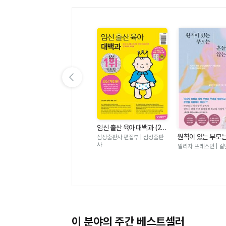
이전 슬라이드 보기
미니어처 DIY 작은 세상 작
임신 출산 육아 대백과 (20
은 가구 2 - 미니어처 DIY
김경령 | BM성안당
26-2027개정판)
원칙이 있는 부모
삼성출판사 편집부 | 삼성출판
기초부터 완성까지 나만의
지 않는다 - 세계
사
알리자 프레스먼 | 길
룸박스 만들기
달심리학자가 제안
가지 양육의 원칙
이 분야의 주간 베스트셀러