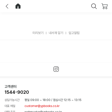
이전
홈으로 이동
닫기
미리보기
내서재 담기
입고알림
고객센터
1544-9020
상담가능시간
평일 09:00 ~ 18:00
/
점심시간 12:15 ~ 13:15
대표 메일
customer@ypbooks.co.kr
대량 주문
webmaster@ypbooks.co.kr