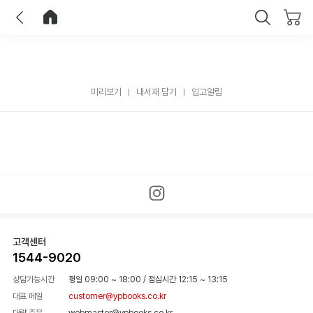
이전
홈으로 이동
닫기
미리보기
내서재 담기
입고알림
고객센터
1544-9020
상담가능시간
평일 09:00 ~ 18:00
/
점심시간 12:15 ~ 13:15
대표 메일
customer@ypbooks.co.kr
대량 주문
webmaster@ypbooks.co.kr