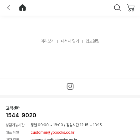
이전
홈으로 이동
닫기
미리보기
내서재 담기
입고알림
고객센터
1544-9020
상담가능시간
평일 09:00 ~ 18:00
/
점심시간 12:15 ~ 13:15
대표 메일
customer@ypbooks.co.kr
대량 주문
webmaster@ypbooks.co.kr