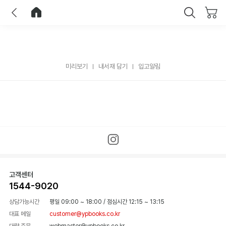
이전
홈으로 이동
닫기
미리보기
내서재 담기
입고알림
고객센터
1544-9020
상담가능시간
평일 09:00 ~ 18:00
/
점심시간 12:15 ~ 13:15
대표 메일
customer@ypbooks.co.kr
대량 주문
webmaster@ypbooks.co.kr