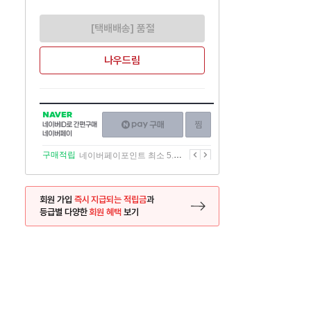
[택배배송] 품절
나우드림
NAVER
네이버페이
찜하기
네이버
구매하기
ID로
간편구매
이전
다음
구매적립
네이버페이포인트 최소 5.5% 적립
네이버페이
회원 가입
즉시 지급되는 적립금
과
등급별 다양한
회원 혜택
보기
등록 페이지로 이동