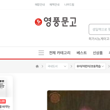
매장안내
혜택안내
나우드림
세네카의 처방전
독하게 돈 공부
성해나 기담집
히가시노게이고
전체 카테고리
베스트
신상품
국내도서
유아/어린이/초등학습
메인으로 이동
AD
광고
LLER
를 바꾸는