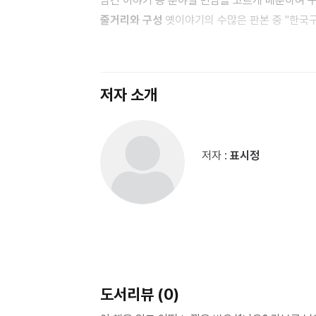
담긴 이야기 등 분야별 민담을 고르게 배분하여 
줄거리와 구성
옛이야기의 수많은 판본 중 "한국구
구성의 토대로 삼았으며, 옛이야기가 주는 상징성
왜곡되어 온 화소를 최대한 원형에 가깝도록 되살렸습
"선녀와 나무꾼", "선문대 할망", "구렁덩덩 신
저자 소개
비교하여 보다 재미있는 판본을 줄거리에 반영했
홍성찬, 박철민, 고광삼 등 전통 기법의 아름답고도
김천정 등의 그래픽적 감각이 넘치고 개성이 뚜렷한
저자 :
표시정
시도된 그림, 나애경, 노성빈, 전병준의 해학이 
수묵화에서 컴퓨터 그래픽에 이르기까지 한 권 한
작품을 감상하는 즐거움을 선사할 것입니다.
들려
있고, 리듬감과 운율을 살린 의성어와 의태어, 
사용하되 엄마 아빠를 발화자의 기준으로 삼았습니
이야기를 들려 주면, 곧 글을 깨친 아이들도 엄마
하게 될 것입니다.
도서리뷰 (0)