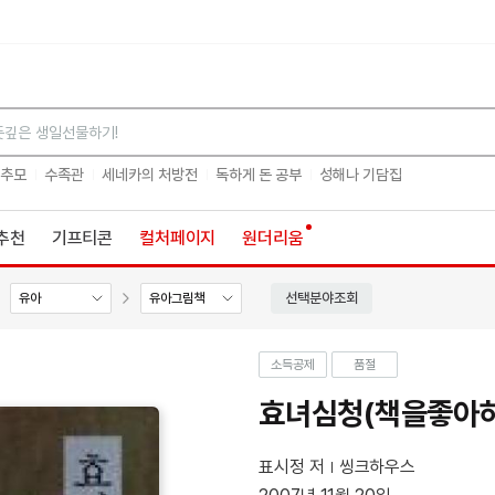
검색
 추모
수족관
세네카의 처방전
독하게 돈 공부
성해나 기담집
추천
기프티콘
컬처페이지
원더리움
선택분야조회
유아
유아그림책
소득공제
품절
효녀심청(책을좋아하
표시정 저
씽크하우스