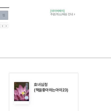
[네이버페이]
찜하기
주문/취소/배송 안내
이전
다음
효녀심청
(책을좋아하는아이23)