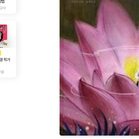
방법
 공부
AD
광고
영 작가
인물