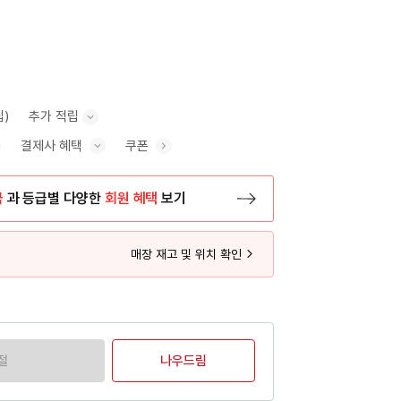
립)
추가 적립
결제사 혜택
쿠폰
추가 적립 안내 표시/숨기기
혜택 표시/숨기기
금
과 등급별 다양한
회원 혜택
보기
등록 페이지로 이동
매장 재고 및 위치 확인
절
나우드림