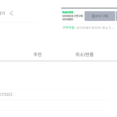
담기
NAVER
네이버페이
네이버
구매하기
ID로
간편구매
구매적립
네이버페이포인트 최소 5.5% 적립
네이버페이
추천
취소/반품
1073323