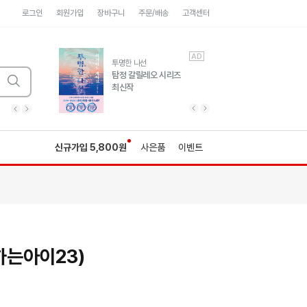
로그인
회원가입
장바구니
주문/배송
고객센터
AD
AD
유럽 도시 기행3
투명한 나선
풍성한 서사와 인문학적
탐정 갈릴레오 시리즈
통찰!
최신작
광고
광고
광고
광고
광고
히가시노게이고 추모
수족관
세네카의 처방전
독하게 돈 공부
성해나 기담집
이전 슬라이드 보기
다음 슬라이드 보기
이전
다음
신규가입 5,800원
사은품
이벤트
는아이23)