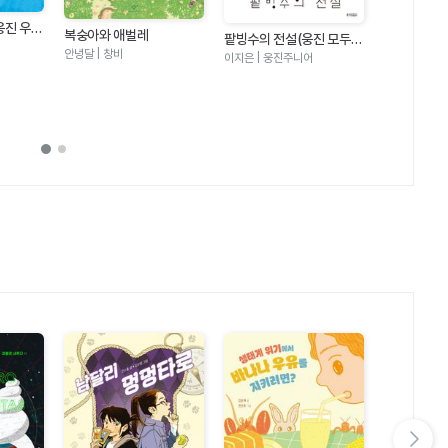
웅진 우리
복숭아와 애벌레
팥빙수의 전설(웅진 모두의
안녕달 | 창비
그림책 21)
이지은 | 웅진주니어
수박 수영장
안녕달 | 창비