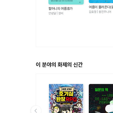
여름이 몰려온다(
할머니의 여름휴가
그림책 123)
김효정 | 웅진주니어
안녕달 | 창비
멜로우TV 팀나빠 1 - 나사
빠진 친구들 (판타지 어드
멜로우TV(원작), 안경순 | 학산
벤처 코믹북)
키즈
이 분야의 화제의 신간