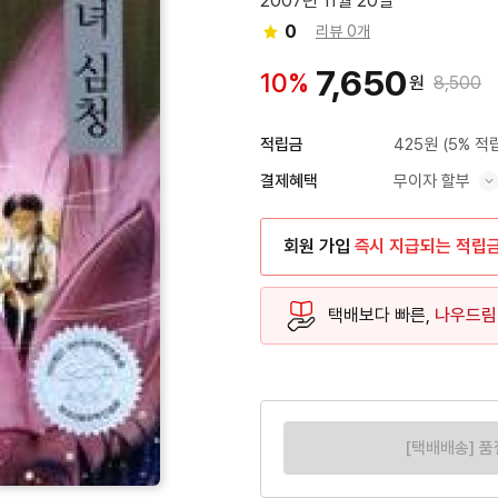
2007년 11월 20일
0
리뷰 0개
7,650
10%
원
8,500
425원
(5% 적
적립금
무이자 할부
결제혜택
혜택 표시/숨기기
회원 가입
즉시 지급되는 적립
택배보다 빠른,
나우드림
[택배배송] 품