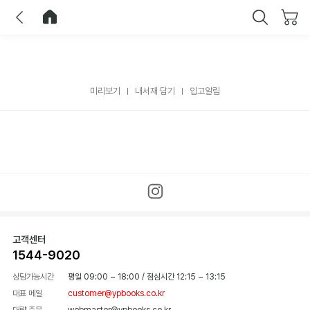
이전
홈으로 이동
닫기
미리보기
내서재 담기
입고알림
고객센터
1544-9020
상담가능시간
평일 09:00 ~ 18:00
/
점심시간 12:15 ~ 13:15
대표 메일
customer@ypbooks.co.kr
대량 주문
webmaster@ypbooks.co.kr