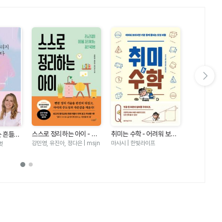
다음 슬라이드 보기
봉님's 오늘
본) - 오늘
하영미(봉님) 
스스로 정리하는 아이 - 잔
취미는 수학 - 어려워 보이
는 흔들리
가지 방법 
소리 없이 아이를 자라게 하
지만 기분 좋게 풀리는 도형
적 아동발
강민영, 유진아, 정다은 | msjn
마사시 | 한빛라이프
벗
9)
는 정리 육아법
퍼즐
하는 5