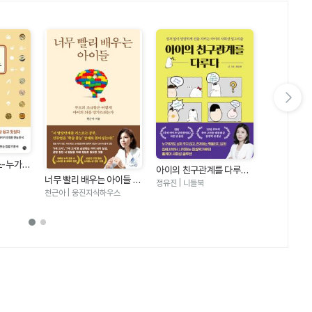
다음 슬라이드 보기
스-누가
어른도 아이도
아이의 친구관계를 다루다
맛있다
집밥 레시피 
권예은(츄릅) 
너무 빨리 배우는 아이들 -
- 상처 없이 당당하게 선을
정유진 | 니들북
요없이 간단
부모의 조급함은 어떻게 아
지키는 아이의 사회성 알고
천근아 | 웅진지식하우스
이의 뇌를 망가뜨리는가
리즘