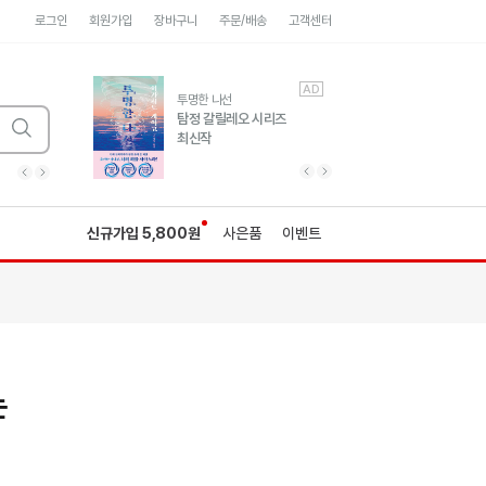
로그인
회원가입
장바구니
주문/배송
고객센터
AD
AD
유럽 도시 기행3
투명한 나선
풍성한 서사와 인문학적
탐정 갈릴레오 시리즈
통찰!
최신작
광고
광고
광고
광고
광고
히가시노게이고 추모
수족관
세네카의 처방전
독하게 돈 공부
성해나 기담집
이전 슬라이드 보기
다음 슬라이드 보기
이전
다음
신규가입 5,800원
사은품
이벤트
는