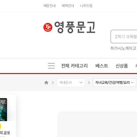
매장안내
혜택안내
나우드림
세네카의 처방전
독하게 돈 공부
성해나 기담집
히가시노게이고
전체 카테고리
베스트
신상품
국내도서
자녀교육/건강/여행/요리
메인으로 이동
AD
광고
믹 공포