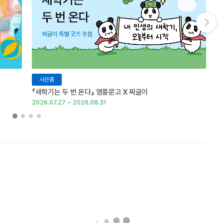
다음 슬라이드 보기
사은품
『새학기는 두 번 온다』 영풍문고 X 찌글이
이
2026.07.27 ~ 2026.08.31
20