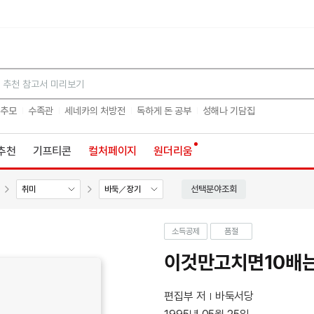
검색
 추모
수족관
세네카의 처방전
독하게 돈 공부
성해나 기담집
추천
기프티콘
컬처페이지
원더리움
선택분야조회
취미
바둑／장기
소득공제
품절
이것만고치면10배
편집부 저
바둑서당