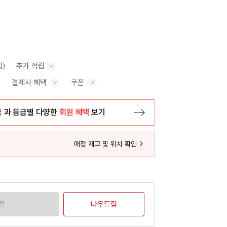
립)
추가 적립
결제사 혜택
쿠폰
추가 적립 안내 표시/숨기기
혜택 표시/숨기기
금
과 등급별 다양한
회원 혜택
보기
등록 페이지로 이동
매장 재고 및 위치 확인
절
나우드림