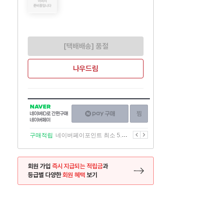
[택배배송] 품절
나우드림
NAVER
네이버페이
찜하기
네이버
구매하기
ID로
간편구매
이전
다음
구매적립
네이버페이포인트 최소 5.5% 적립
네이버페이
회원 가입
즉시 지급되는 적립금
과
등급별 다양한
회원 혜택
보기
등록 페이지로 이동