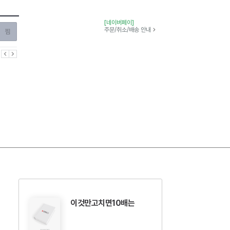
[네이버페이]
찜하기
주문/취소/배송 안내
이전
다음
이것만고치면10배는