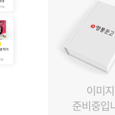
다!
바늘
AD
광고
영 작가
인물