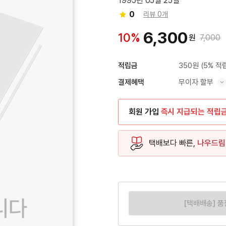
1995년 05월 25일
0
리뷰 0개
6,300
10%
원
7,000
350원
(5% 적
적립금
무이자 할부
결제혜택
혜택 표시/숨기기
회원 가입
즉시 지급되는 적립
택배보다 빠른,
나우드림
[택배배송] 품