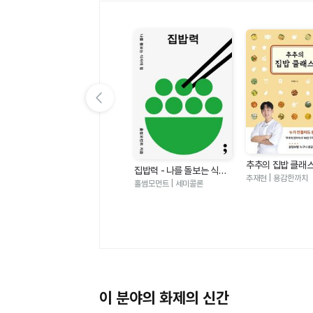
이전 슬라이드 보기
추추의 집밥 클래
내 몸을 바꾸는 집밥테라피
집밥력 - 나를 돌보는 식사
만들어도 참 쉽고 
여
추재현 | 용감한까치
- 뱃살과 혈당 대사 이상을
의 힘
박용우,김영아 | 루미너스
홀썸모먼트 | 세미콜론
 음
개선하는 가장 확실한 방법
이 분야의 화제의 신간