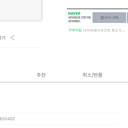
NAVER
네이버페이
네이버
구매하기
ID로
간편구매
구매적립
네이버페이포인트 최소 5.5% 적립
네이버페이
담기
추천
취소/반품
3850492