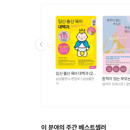
이전 슬라이드 보기
미니어처 DIY 작은 세상 작
임신 출산 육아 대백과 (20
은 가구 2 - 미니어처 DIY
김경령 | BM성안당
26-2027개정판)
원칙이 있는 부모
삼성출판사 편집부 | 삼성출판
기초부터 완성까지 나만의
지 않는다 - 세계
사
알리자 프레스먼 | 길
룸박스 만들기
달심리학자가 제안
가지 양육의 원칙
이 분야의 주간 베스트셀러