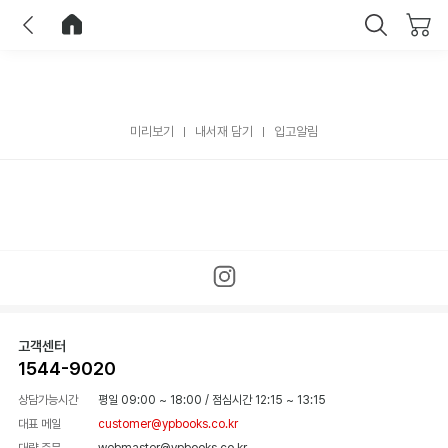
이전
홈으로 이동
닫기
미리보기
내서재 담기
입고알림
고객센터
1544-9020
상담가능시간
평일 09:00 ~ 18:00
/
점심시간 12:15 ~ 13:15
대표 메일
customer@ypbooks.co.kr
대량 주문
webmaster@ypbooks.co.kr