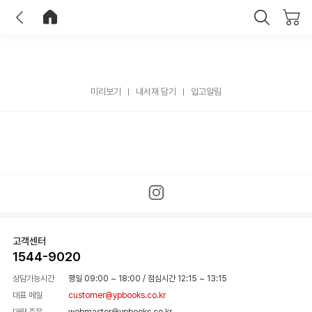
이전
홈으로 이동
닫기
미리보기
내서재 담기
입고알림
고객센터
1544-9020
상담가능시간
평일 09:00 ~ 18:00
/
점심시간 12:15 ~ 13:15
대표 메일
customer@ypbooks.co.kr
대량 주문
webmaster@ypbooks.co.kr