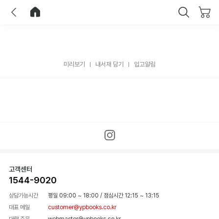
이전
홈으로 이동
닫기
미리보기
내서재 담기
입고알림
고객센터
1544-9020
상담가능시간
평일 09:00 ~ 18:00
/
점심시간 12:15 ~ 13:15
대표 메일
customer@ypbooks.co.kr
대량 주문
webmaster@ypbooks.co.kr