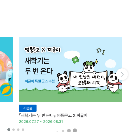
다음 슬라이드 보기
사은품
『새학기는 두 번 온다』 영풍문고 X 찌글이
이
2026.07.27 ~ 2026.08.31
20