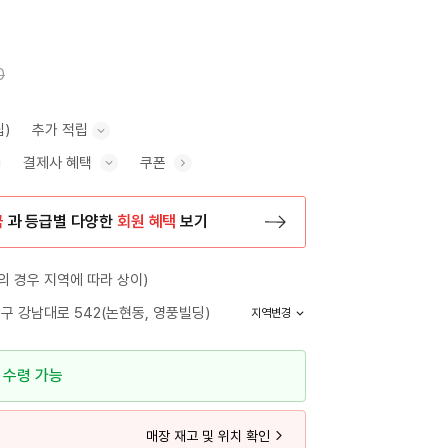
0
립)
추가 적립
결제사 혜택
쿠폰
추가 적립 안내 표시/숨기기
혜택 표시/숨기기
금
과 등급별 다양한
회원 혜택
보기
등록 페이지로 이동
 경우 지역에 따라 상이)
구 강남대로 542(논현동, 영풍빌딩)
지역변경
 수령 가능
매장 재고 및 위치 확인