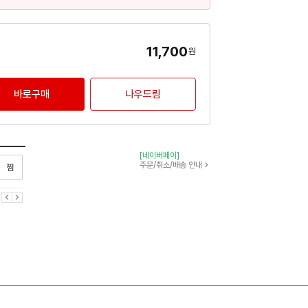
11,700
원
바로구매
나우드림
[네이버페이]
찜하기
주문/취소/배송 안내
이전
다음