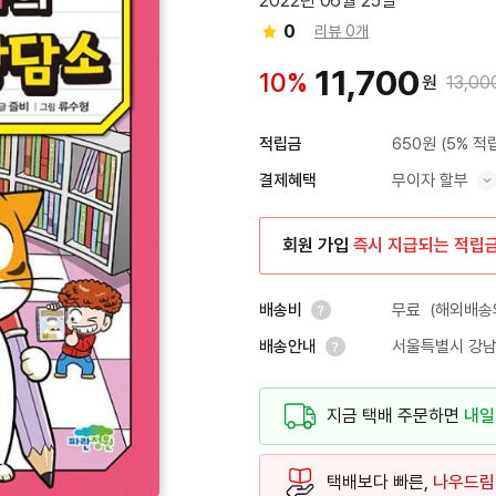
2022년 06월 25일
0
리뷰 0개
11,700
10%
원
13,00
650원
(5% 적
적립금
무이자 할부
결제혜택
혜택 표시/숨기기
회원 가입
즉시 지급되는 적립
무료
(해외배송의
배송비
서울특별시 강남
배송안내
안내 열기
안내 열기
지금 택배 주문하면
내일
택배보다 빠른,
나우드림