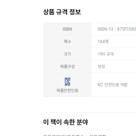
상품 규격 정보
상품상세정보
ISBN
ISBN-13 : 979115
쪽수
144쪽
크기
기타 규격
제품구성
양장
KC 안전인증 적합
제품안전인증
이 책이 속한 분야