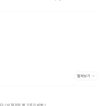
.
펼쳐보기
다냥.
 / 냥 작가의 책 고르기 비법 /