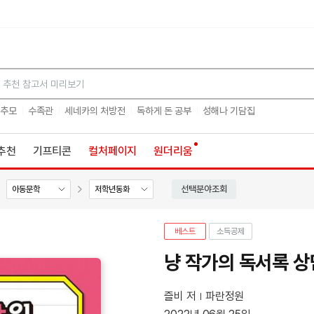
검색
 추모
수족관
세네카의 처방전
독하게 돈 공부
성해나 기담집
추천
기프티콘
컬처페이지
원더리움
선택분야조회
아동문학
저학년동화
베스트
소득공제
냥 작가의 독서록 
즐비 저
파란정원