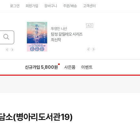
로그인
회원가입
장바구니
주문/배송
고객센터
AD
AD
유럽 도시 기행3
투명한 나선
풍성한 서사와 인문학적
탐정 갈릴레오 시리즈
통찰!
최신작
광고
광고
광고
광고
광고
히가시노게이고 추모
수족관
세네카의 처방전
독하게 돈 공부
성해나 기담집
이전 슬라이드 보기
다음 슬라이드 보기
이전
다음
신규가입 5,800원
사은품
이벤트
상담소(병아리도서관19)