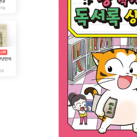
다!
바늘
AD
광고
LLER
 7년만의
감촉