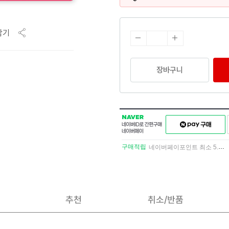
담기
장바구니
NAVER
네이버페이
네이버
구매하기
ID로
간편구매
구매적립
네이버페이포인트 최소 5.5% 적립
네이버페이
추천
취소/반품