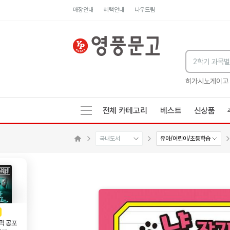
매장안내
혜택안내
나우드림
세네카의 처방전
독하게 돈 공부
성해나 기담집
히가시노게이고
전체 카테고리
베스트
신상품
국내도서
유아/어린이/초등학습
수량감소
수량증가
메인으로 이동
AD
광고
믹 공포