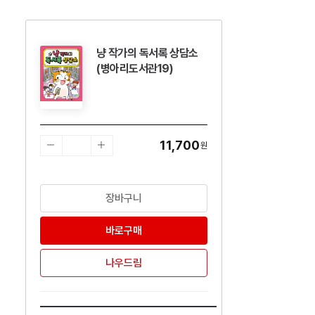
냥 작가의 독서록 상담소
수량감소
수량증가
(병아리도서관19)
11,700
원
장바구니
바로구매
나우드림