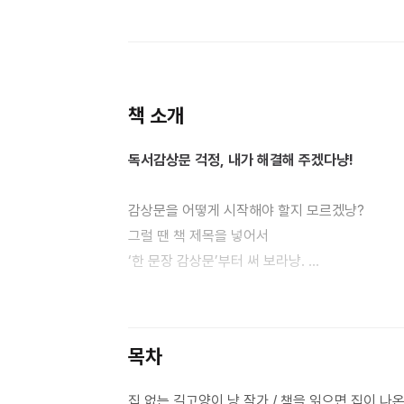
책 소개
독서감상문 걱정, 내가 해결해 주겠다냥!
감상문을 어떻게 시작해야 할지 모르겠냥?
그럴 땐 책 제목을 넣어서
‘한 문장 감상문’부터 써 보라냥.
그리고 질문하고 대답하며 문장을 늘리면 된다냥
질문이 많아지면 ‘열 문장 감상문’도 술술 써질 거
자, 그럼 재미있는 책부터 골라 보자냥~.
목차
집 없는 길고양이 냥 작가 / 책을 읽으면 집이 나온다