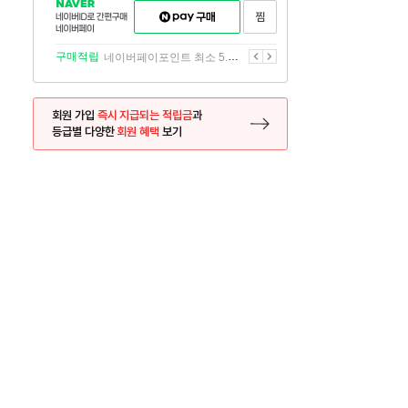
NAVER
네이버페이
찜하기
네이버
구매하기
ID로
간편구매
이전
다음
구매적립
네이버페이포인트 최소 5.5% 적립
네이버페이
회원 가입
즉시 지급되는 적립금
과
등급별 다양한
회원 혜택
보기
등록 페이지로 이동
사은품
사은품
달의 리뷰왕
신규가입시 최대 
26.01.01 ~ 2026.12.31
2025.12.31 ~ 2