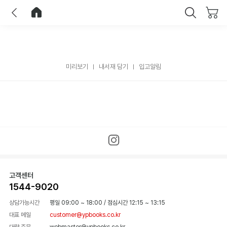
이전
홈으로 이동
닫기
미리보기
내서재 담기
입고알림
고객센터
1544-9020
상담가능시간
평일 09:00 ~ 18:00
/
점심시간 12:15 ~ 13:15
대표 메일
customer@ypbooks.co.kr
대량 주문
webmaster@ypbooks.co.kr