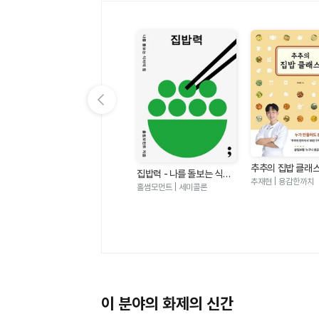
이전 슬라이드 보기
추추의 집밥 클래
내 몸을 바꾸는 집밥테라피
집밥력 - 나를 돌보는 식사
만들어도 참 쉽고 
여
추재현 | 용감한까치
- 뱃살과 혈당 대사 이상을
의 힘
박용우,김영아 | 루미너스
홀썸모먼트 | 세미콜론
 음
개선하는 가장 확실한 방법
이 분야의 화제의 신간