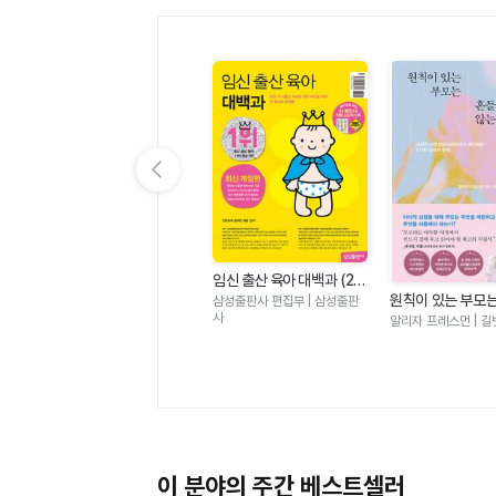
이전 슬라이드 보기
미니어처 DIY 작은 세상 작
임신 출산 육아 대백과 (20
은 가구 2 - 미니어처 DIY
김경령 | BM성안당
26-2027개정판)
원칙이 있는 부모
삼성출판사 편집부 | 삼성출판
기초부터 완성까지 나만의
지 않는다 - 세계
사
알리자 프레스먼 | 길
룸박스 만들기
달심리학자가 제안
가지 양육의 원칙
이 분야의 주간 베스트셀러