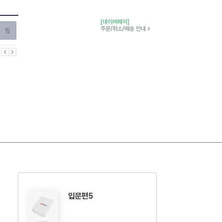
[네이버페이]
찜하기
주문/취소/배송 안내
이전
다음
입문편5