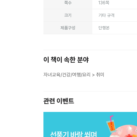
쪽수
136쪽
크기
기타 규격
제품구성
단행본
이 책이 속한 분야
자녀교육/건강/여행/요리 > 취미
관련 이벤트