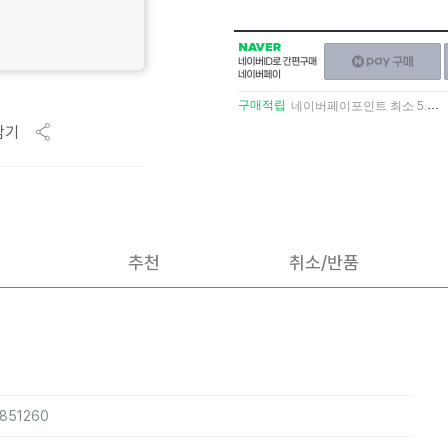
NAVER
네이버페이
네이버
구매하기
ID로
간편구매
구매적립
네이버페이포인트 최소 5.5% 적립
네이버페이
담기
추천
취소/반품
3851260