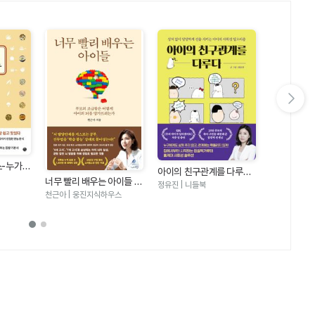
다음 슬라이드 보기
스-누가
어른도 아이도
아이의 친구관계를 다루다
맛있다
집밥 레시피 
권예은(츄릅) 
너무 빨리 배우는 아이들 -
- 상처 없이 당당하게 선을
정유진 | 니들북
요없이 간단
부모의 조급함은 어떻게 아
지키는 아이의 사회성 알고
천근아 | 웅진지식하우스
이의 뇌를 망가뜨리는가
리즘