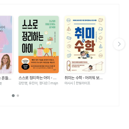
다음 슬라이드 보기
봉님's 오늘
본) - 오늘
하영미(봉님) 
스스로 정리하는 아이 - 잔
취미는 수학 - 어려워 보이
는 흔들리
가지 방법 
소리 없이 아이를 자라게 하
지만 기분 좋게 풀리는 도형
적 아동발
강민영, 유진아, 정다은 | msjn
마사시 | 한빛라이프
벗
9)
는 정리 육아법
퍼즐
하는 5