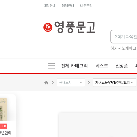
매장안내
혜택안내
나우드림
세네카의 처방전
독하게 돈 공부
성해나 기담집
히가시노게이고
전체 카테고리
베스트
신상품
국내도서
자녀교육/건강/여행/요리
메인으로 이동
AD
광고
LLER
 7년만의