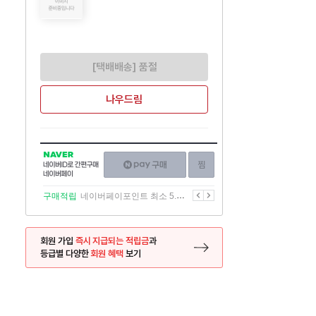
[택배배송] 품절
나우드림
NAVER
네이버페이
찜하기
네이버
구매하기
ID로
간편구매
이전
다음
구매적립
네이버페이포인트 최소 5.5% 적립
네이버페이
회원 가입
즉시 지급되는 적립금
과
등급별 다양한
회원 혜택
보기
등록 페이지로 이동