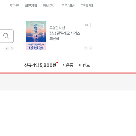
로그인
회원가입
장바구니
주문/배송
고객센터
AD
AD
유럽 도시 기행3
투명한 나선
풍성한 서사와 인문학적
탐정 갈릴레오 시리즈
통찰!
최신작
광고
광고
광고
광고
광고
히가시노게이고 추모
수족관
세네카의 처방전
독하게 돈 공부
성해나 기담집
이전 슬라이드 보기
다음 슬라이드 보기
이전
다음
신규가입 5,800원
사은품
이벤트