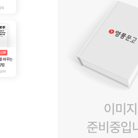
감촉
AD
광고
LLER
를 바꾸는
방법
 공부