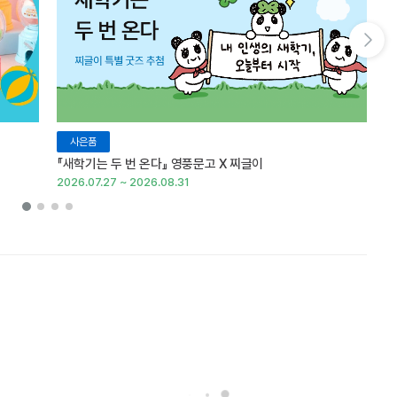
다음 슬라이드 보기
사은품
『새학기는 두 번 온다』 영풍문고 X 찌글이
이
2026.07.27 ~ 2026.08.31
20