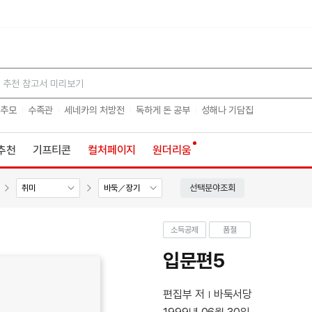
검색
 추모
수족관
세네카의 처방전
독하게 돈 공부
성해나 기담집
추천
기프티콘
컬처페이지
원더리움
선택분야조회
취미
바둑／장기
소득공제
품절
입문편5
편집부 저
바둑서당