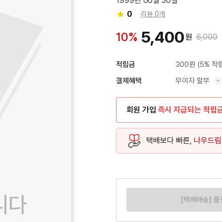
1999년 06월 30일
0
리뷰 0개
5,400
10%
원
6,000
300원
(5% 적
적립금
무이자 할부
결제혜택
혜택 표시/숨기기
회원 가입
즉시 지급되는 적립
택배보다 빠른,
나우드림
[택배배송] 품