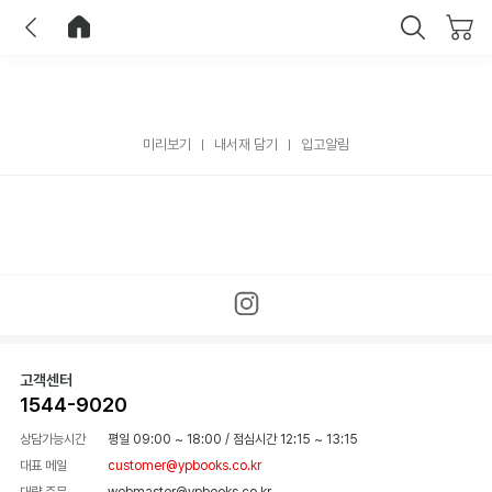
이전
홈으로 이동
닫기
미리보기
내서재 담기
입고알림
고객센터
1544-9020
상담가능시간
평일 09:00 ~ 18:00
/
점심시간 12:15 ~ 13:15
대표 메일
customer@ypbooks.co.kr
대량 주문
webmaster@ypbooks.co.kr