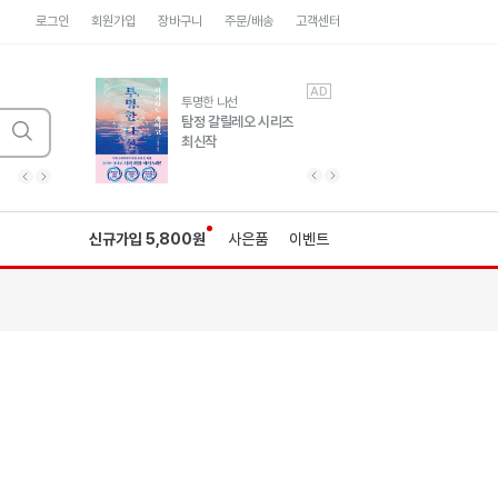
로그인
회원가입
장바구니
주문/배송
고객센터
AD
AD
유럽 도시 기행3
투명한 나선
풍성한 서사와 인문학적
탐정 갈릴레오 시리즈
통찰!
최신작
광고
광고
광고
광고
광고
히가시노게이고 추모
수족관
세네카의 처방전
독하게 돈 공부
성해나 기담집
이전 슬라이드 보기
다음 슬라이드 보기
이전
다음
신규가입 5,800원
사은품
이벤트