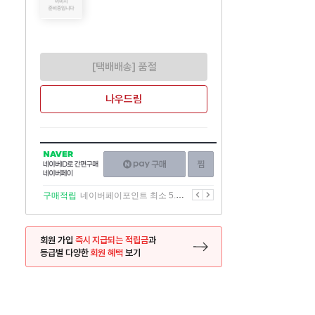
[택배배송] 품절
나우드림
NAVER
네이버페이
찜하기
네이버
구매하기
ID로
간편구매
이전
다음
구매적립
네이버페이포인트 최소 5.5% 적립
네이버페이
회원 가입
즉시 지급되는 적립금
과
등급별 다양한
회원 혜택
보기
등록 페이지로 이동