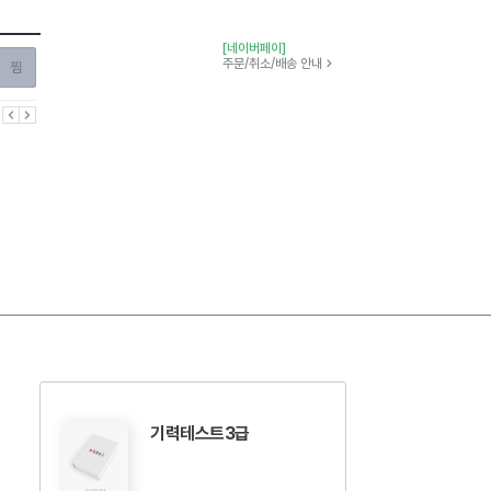
[네이버페이]
찜하기
주문/취소/배송 안내
이전
다음
기력테스트3급