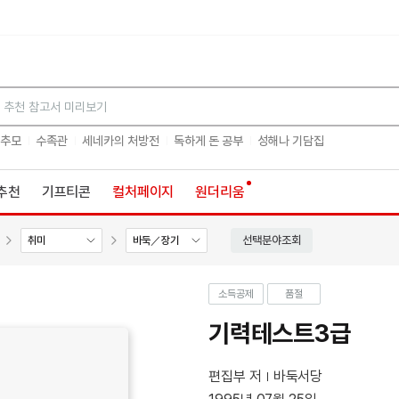
검색
 추모
수족관
세네카의 처방전
독하게 돈 공부
성해나 기담집
추천
기프티콘
컬처페이지
원더리움
선택분야조회
취미
바둑／장기
소득공제
품절
기력테스트3급
편집부 저
바둑서당