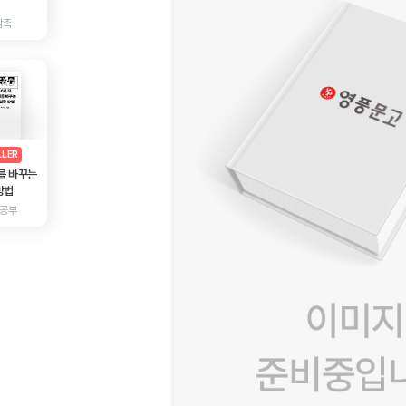
감촉
AD
광고
LLER
를 바꾸는
방법
 공부