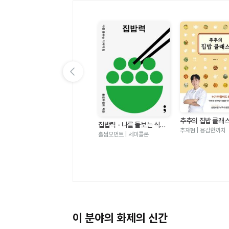
이전 슬라이드 보기
추추의 집밥 클래
내 몸을 바꾸는 집밥테라피
집밥력 - 나를 돌보는 식사
만들어도 참 쉽고 
여
추재현 | 용감한까치
- 뱃살과 혈당 대사 이상을
의 힘
박용우,김영아 | 루미너스
홀썸모먼트 | 세미콜론
 음
개선하는 가장 확실한 방법
이 분야의 화제의 신간