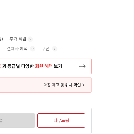
립)
추가 적립
결제사 혜택
쿠폰
추가 적립 안내 표시/숨기기
혜택 표시/숨기기
금
과 등급별 다양한
회원 혜택
보기
등록 페이지로 이동
매장 재고 및 위치 확인
절
나우드림