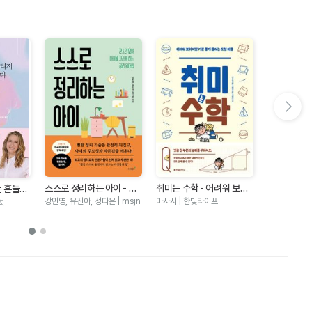
다음 슬라이드 보기
봉님's 오늘
본) - 오늘
하영미(봉님) 
스스로 정리하는 아이 - 잔
취미는 수학 - 어려워 보이
는 흔들리
가지 방법 
소리 없이 아이를 자라게 하
지만 기분 좋게 풀리는 도형
적 아동발
강민영, 유진아, 정다은 | msjn
마사시 | 한빛라이프
벗
9)
는 정리 육아법
퍼즐
하는 5