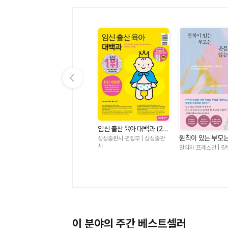
이전 슬라이드 보기
미니어처 DIY 작은 세상 작
임신 출산 육아 대백과 (20
은 가구 2 - 미니어처 DIY
김경령 | BM성안당
26-2027개정판)
원칙이 있는 부모
삼성출판사 편집부 | 삼성출판
기초부터 완성까지 나만의
지 않는다 - 세계
사
알리자 프레스먼 | 길
룸박스 만들기
달심리학자가 제안
가지 양육의 원칙
이 분야의 주간 베스트셀러