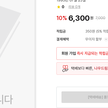
1995년 07월 25일
0
리뷰 0개
6,300
10%
원
7,000
350원
(5% 적
적립금
무이자 할부
결제혜택
혜택 표시/숨기기
회원 가입
즉시 지급되는 적립
택배보다 빠른,
나우드림
[택배배송] 품