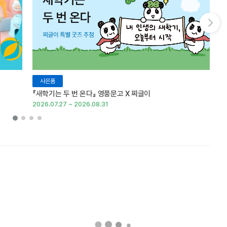
다음 슬라이드 보기
사은품
『새학기는 두 번 온다』 영풍문고 X 찌글이
이
2026.07.27 ~ 2026.08.31
20