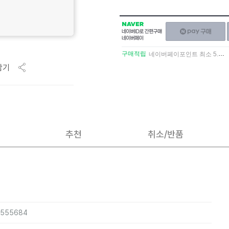
NAVER
네이버페이
네이버
구매하기
ID로
간편구매
구매적립
네이버페이포인트 최소 5.5% 적립
네이버페이
담기
추천
취소/반품
6555684