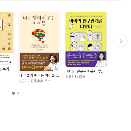
다음 슬라이드 보기
스-누가
어른도 아이도
아이의 친구관계를 다루다
맛있다
집밥 레시피 
권예은(츄릅) 
너무 빨리 배우는 아이들 -
- 상처 없이 당당하게 선을
정유진 | 니들북
요없이 간단
부모의 조급함은 어떻게 아
지키는 아이의 사회성 알고
천근아 | 웅진지식하우스
이의 뇌를 망가뜨리는가
리즘