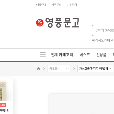
매장안내
혜택안내
나우드림
세네카의 처방전
독하게 돈 공부
성해나 기담집
히가시노게이고
전체 카테고리
베스트
신상품
국내도서
자녀교육/건강/여행/요리
메인으로 이동
AD
광고
LLER
 7년만의